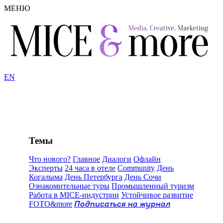
МЕНЮ
EN
Темы
Что нового?
Главное
Диалоги
Офлайн
Эксперты
24 часа в отеле
Community
День
Когалыма
День Петербурга
День Сочи
Ознакомительные туры
Промышленный туризм
Работа в MICE-индустрии
Устойчивое развитие
FOTO&more
Подписаться на журнал