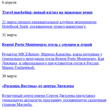
6 апреля
Travel marketing: новый взгляд на знакомые вещи
21 марта прошло ежеквартальное клубное мероприятие
Hotelbook Spirit, посвященное трэвел-маркетингу.
31 марта
Regent Porto Montenegro: отель с сердцем и душой
Редактор MICE&more, Марина Карасёва, взяла интервью у
генерального менеджера отеля Regent Porto Montenegro, Кая
Дикмана, и официального представителя отеля в России,
Марии Горбачёвой.
30 марта
«
Роскошь Востока» от центра Дягилева
Культурный центр имени Сергея Дягилева представил
уникальную авторскую программу, посвященную сказочным
странам Магриба.