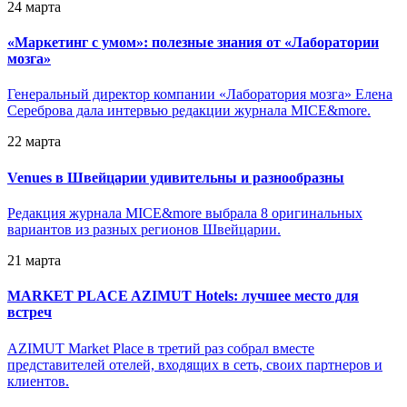
24 марта
«
Маркетинг с умом»: полезные знания от «Лаборатории
мозга»
Генеральный директор компании «Лаборатория мозга» Елена
Сереброва дала интервью редакции журнала MICE&more.
22 марта
Venues в Швейцарии удивительны и разнообразны
Редакция журнала MICE&more выбрала 8 оригинальных
вариантов из разных регионов Швейцарии.
21 марта
MARKET PLACE AZIMUT Hotels: лучшее место для
встреч
AZIMUT Market Place в третий раз собрал вместе
представителей отелей, входящих в сеть, своих партнеров и
клиентов.