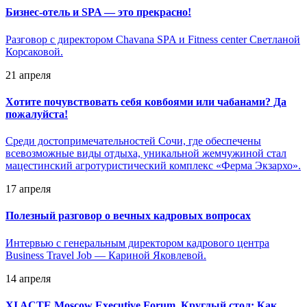
Бизнес-отель и SPA — это прекрасно!
Разговор с директором Chavana SPA и Fitness center Светланой
Корсаковой.
21 апреля
Хотите почувствовать себя ковбоями или чабанами? Да
пожалуйста!
Среди достопримечательностей Сочи, где обеспечены
всевозможные виды отдыха, уникальной жемчужиной стал
мацестинский агротуристический комплекс «Ферма Экзархо».
17 апреля
Полезный разговор о вечных кадровых вопросах
Интервью с генеральным директором кадрового центра
Business Travel Job — Кариной Яковлевой.
14 апреля
XI ACTE Moscow Executive Forum. Круглый стол: Как