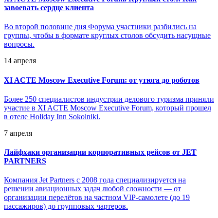
завоевать сердце клиента
Во второй половине дня Форума участники разбились на
группы, чтобы в формате круглых столов обсудить насущные
вопросы.
14 апреля
XI ACTE Moscow Executive Forum: от утюга до роботов
Более 250 специалистов индустрии делового туризма приняли
участие в XI ACTE Moscow Executive Forum, который прошел
в отеле Holiday Inn Sokolniki.
7 апреля
Лайфхаки организации корпоративных рейсов от JET
PARTNERS
Компания Jet Partners с 2008 года специализируется на
решении авиационных задач любой сложности — от
организации перелётов на частном VIP-самолете (до 19
пассажиров) до групповых чартеров.