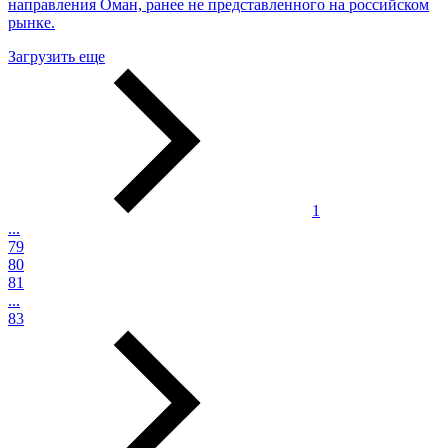
направления Оман, ранее не представленного на российском
рынке.
Загрузить еще
1
...
79
80
81
...
83