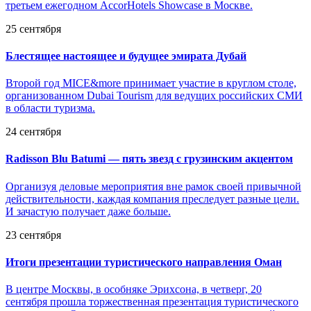
третьем ежегодном AccorHotels Showcase в Москве.
25 сентября
Блестящее настоящее и будущее эмирата Дубай
Второй год MICE&more принимает участие в круглом столе,
организованном Dubai Tourism для ведущих российских СМИ
в области туризма.
24 сентября
Radisson Blu Batumi — пять звезд с грузинским акцентом
Организуя деловые мероприятия вне рамок своей привычной
действительности, каждая компания преследует разные цели.
И зачастую получает даже больше.
23 сентября
Итоги презентации туристического направления Оман
В центре Москвы, в особняке Эрихсона, в четверг, 20
сентября прошла торжественная презентация туристического