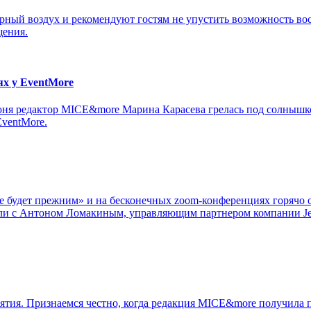
орный воздух и рекомендуют гостям не упустить возможность вос
щения.
ях у EventMore
юня редактор MICE&more Марина Карасева грелась под солнышко
ventMore.
не будет прежним» и на бесконечных zoom-конференциях горячо
ли с Антоном Ломакиным, управляющим партнером компании Jet 
ятия. Признаемся честно, когда редакция MICE&more получила п