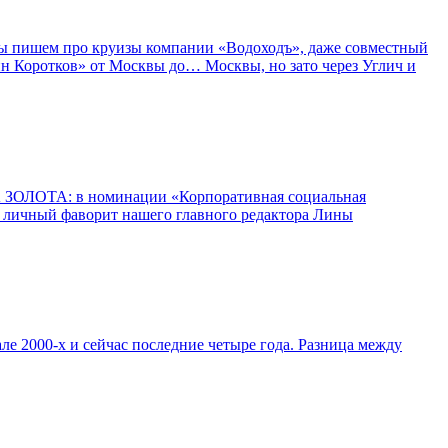
д мы пишем про круизы компании «Водоходъ», даже совместный
тин Коротков» от Москвы до… Москвы, но зато через Углич и
ДВА ЗОЛОТА: в номинации «Корпоративная социальная
– личный фаворит нашего главного редактора Лины
але 2000-х и сейчас последние четыре года. Разница между