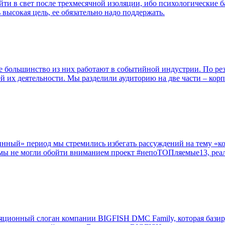
и в свет после трехмесячной изоляции, ибо психологические бар
 высокая цель, ее обязательно надо поддержать.
 большинство из них работают в событийной индустрии. По рез
 их деятельности. Мы разделили аудиторию на две части – корп
нный» период мы стремились избегать рассуждений на тему «кон
у мы не могли обойти вниманием проект #непоТОПляемые13, ре
золяционный слоган компании BIGFISH DMC Family, которая базир