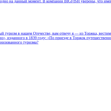
рхмодно на данный момент. В компании BIGFISH уверены, что име
ный туризм в нашем Отечестве, вам отвечу я — из Торжка, вест
о», изданного в 1839 году: «По приезде в Торжок путешественн
анизованного туризма?