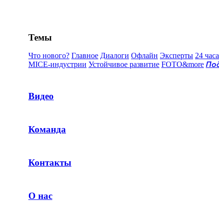
Темы
Что нового?
Главное
Диалоги
Офлайн
Эксперты
24 часа
MICE-индустрии
Устойчивое развитие
FOTO&more
По
Видео
Команда
Контакты
О нас