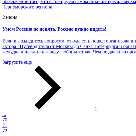
обозначения того, что в тренде, на самом пике интереса, све
Черноморского региона.
2 июня
Умом Россию не понять. Россию нужно видеть!
Если вы зададитесь вопросом, откуда есть пошел организован
автора «Путеводителя от Москвы до Санкт-Петербурга и обратн
желудка и насытить жажду любопытства». Чем не два кита орг
Загрузить еще
1
...
70
71
72