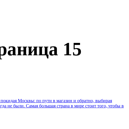
раница 15
е покидая Москвы: по пути в магазин и обратно, выбирая
гда не были. Самая большая страна в мире стоит того, чтобы в