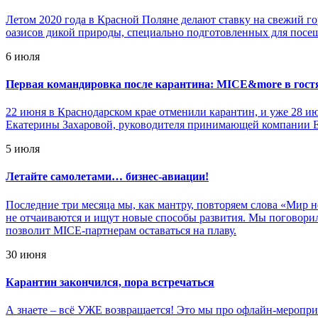
Летом 2020 года в Красной Поляне делают ставку на свежий г
оазисов дикой природы, специально подготовленных для посе
6 июля
Первая командировка после карантина: MICE&more в гост
22 июня в Краснодарском крае отменили карантин, и уже 28 и
Екатерины Захаровой, руководителя принимающей компании E
5 июля
Летайте самолетами… бизнес-авиации!
Последние три месяца мы, как мантру, повторяем слова «Мир 
не отчаиваются и ищут новые способы развития. Мы поговори
позволит MICE-партнерам оставаться на плаву.
30 июня
Карантин закончился, пора встречаться
А знаете – всё УЖЕ возвращается! Это мы про офлайн-меропри