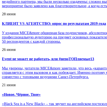
медийного партнера, мы были несколько озадачены: сложно выйт
мероприятие было заявлено как благотворительное, а когда есть
28 июня
КЛИЕНТ VS АГЕНТСТВО: опрос по результатам 2019 года
У издания MICE&more обширная база подписчиков, абсолютное
профессиональную аудиторию на предмет основных показателей
50 респондентов с каждой стороны.
26 июня
Event не может не работать, или #непоТОПляемые13
Мы уверены, читатели MICE&more заметили, что весь «каранти
справляется с этим вызовом и как побеждает. Именно поэтом
совместно с топовыми ведущими Санкт-Петербурга.
21 июня
«
Новое. Чёрное. Твое»
«Black Sea is a New Black» – так звучит на английском пости