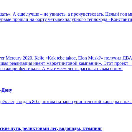
ышать». А еще лучше – не увидеть, а прочувствовать. Целый го
 впервые прошли на борту четырехпалубного теплохода «Констан
er Mercury 2020. Кейс «Kak tebe takoe, Elon Musk?» получил 
шая реализация ивент-маркетинговой кампании». Этот проект 
о жюри фестиваля. А мы имеем честь рассказать вам о нем.
а-Дону
х лет, тогда в 80-е, потом на заре туристической карьеры в нач
ские луга, реликтовый лес, водопады, глэмпинг