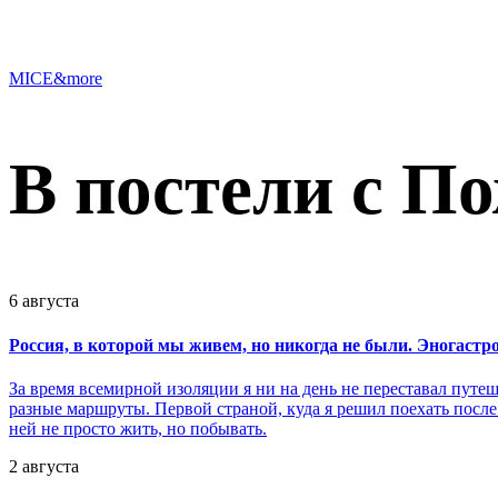
MICE&more
В постели с П
6 августа
Россия, в которой мы живем, но никогда не были. Эногастр
За время всемирной изоляции я ни на день не переставал путе
разные маршруты. Первой страной, куда я решил поехать после 
ней не просто жить, но побывать.
2 августа