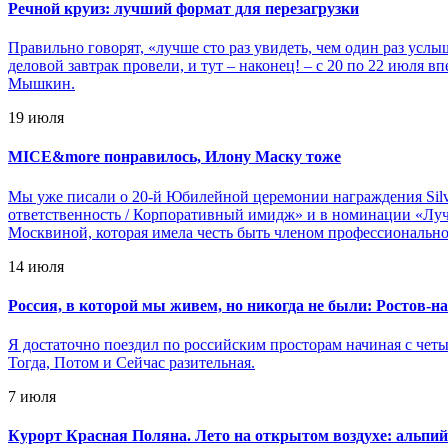
Речной круиз: лучший формат для перезагрузки
Правильно говорят, «лучше сто раз увидеть, чем один раз усл
деловой завтрак провели, и тут – наконец! – с 20 по 22 июля
Мышкин.
19 июля
MICE&more понравилось, Илону Маску тоже
Мы уже писали о 20-й Юбилейной церемонии награждения Silv
ответственность / Корпоративный имидж» и в номинации «Луч
Москвиной, которая имела честь быть членом профессиональног
14 июля
Россия, в которой мы живем, но никогда не были: Ростов-н
Я достаточно поездил по российским просторам начиная с четырё
Тогда, Потом и Сейчас разительная.
7 июля
Курорт Красная Поляна. Лето на открытом воздухе: альпий