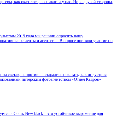
ьеры, как оказалось, возникли и у нас. Но, с другой стороны,
ультатам 2019 года мы решили опросить нашу
оративные клиенты и агентства. В опросе приняли участие по
ца света», напротив — старались показать, как индустрия
ализованный питерским фотоагентством «Отдел Кадров»
уется в Сочи. New black – это устойчивое выражение для