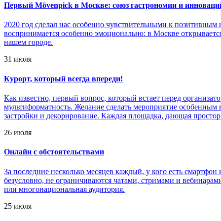
Первый Mövenpick в Москве: союз гастрономии и инноваци
2020 год сделал нас особенно чувствительными к позитивным н
воспринимается особенно эмоционально: в Москве открывается 
нашем городе.
31 июля
Курорт, который всегда впереди!
Как известно, первый вопрос, который встает перед организато
мультиформатность. Желание сделать мероприятие особенным в
застройки и декорирование. Каждая площадка, дающая простор 
26 июля
Онлайн с обстоятельствами
За последние несколько месяцев каждый, у кого есть смартфон
безусловно, не ограничиваются чатами, стримами и вебинарам
или многонациональная аудитория.
25 июля