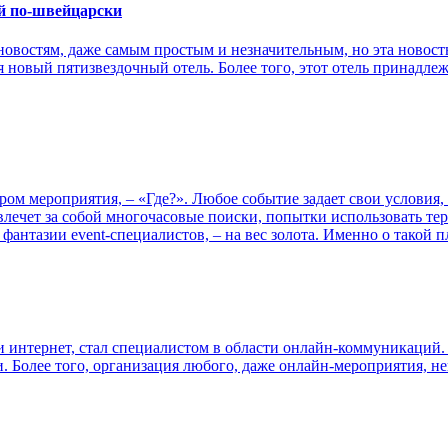
й по-швейцарски
овостям, даже самым простым и незначительным, но эта новость
новый пятизвездочный отель. Более того, этот отель принадлежи
ром мероприятия, – «Где?». Любое событие задает свои условия,
лечет за собой многочасовые поиски, попытки использовать тер
фантазии event-специалистов, – на вес золота. Именно о такой
 и интернет, стал специалистом в области онлайн-коммуникаций
и. Более того, организация любого, даже онлайн-мероприятия, н