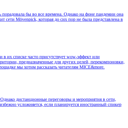
 порадовала бы во все времена. Однако на фоне пандемии она
т сети Mövenpick, которая до сих пор не была представлена в
 и в их списке часто присутствует wow-эффект или
ритории, предназначенные для других целей, перекомпоновки,
 площадке мы хотим рассказать читателям MICE&more.
. Однако дистанционные переговоры и мероприятия в сети,
еизбежно усложняется, если планируется иностранный спикер