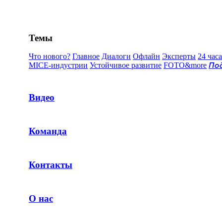
Темы
Что нового?
Главное
Диалоги
Офлайн
Эксперты
24 часа
MICE-индустрии
Устойчивое развитие
FOTO&more
По
Видео
Команда
Контакты
О нас