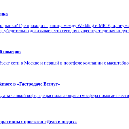
ынка
о рынка? Где проходит граница между Wedding и MICE, и, неуже
 убедительно доказывает, что сегодня существует единая индус
0 номеров
бъект сети в Москве и первый в портфеле компании с масштабн
more в «Гастродаче Вселуг»
, а за чашкой кофе, где располагающая атмосфера помогает вест
оративных проектов «Дело в людях»