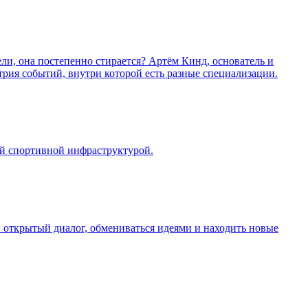
ли, она постепенно стирается? Артём Кинд, основатель и
трия событий, внутри которой есть разные специализации.
ой спортивной инфраструктурой.
и открытый диалог, обмениваться идеями и находить новые