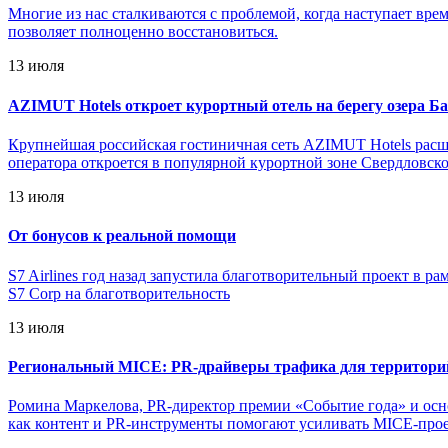
Многие из нас сталкиваются с проблемой, когда наступает врем
позволяет полноценно восстановиться.
13 июля
AZIMUT Hotels откроет курортный отель на берегу озера 
Крупнейшая российская гостиничная сеть AZIMUT Hotels расш
оператора откроется в популярной курортной зоне Свердловской
13 июля
От бонусов к реальной помощи
S7 Airlines год назад запустила благотворительный проект в р
S7 Corp на благотворительность
13 июля
Региональный MICE: PR-драйверы трафика для территори
Ромина Маркелова, PR-директор премии «Событие года» и осн
как контент и PR-инструменты помогают усиливать MICE-проек