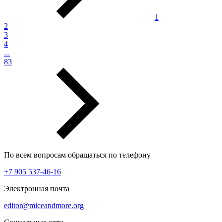
1
2
3
4
...
83
По всем вопросам обращаться по телефону
+7 905 537-46-16
Электронная почта
editor@miceandmore.org