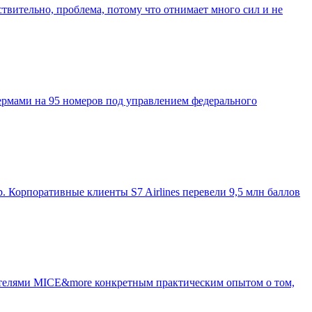
ствительно, проблема, потому что отнимает много сил и не
ермами на 95 номеров под управлением федерального
. Корпоративные клиенты S7 Airlines перевели 9,5 млн баллов
тателями MICE&more конкретным практическим опытом о том,