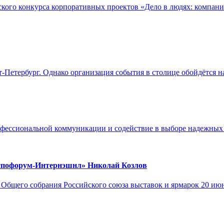
кого конкурса корпоративных проектов «Дело в людях: компан
-Петербург. Однако организация события в столице обойдётся н
фессиональной коммуникации и содействие в выборе надежных и
спофорум-Интернэшнл» Николай Козлов
 Общего собрания Российского союза выставок и ярмарок 20 и