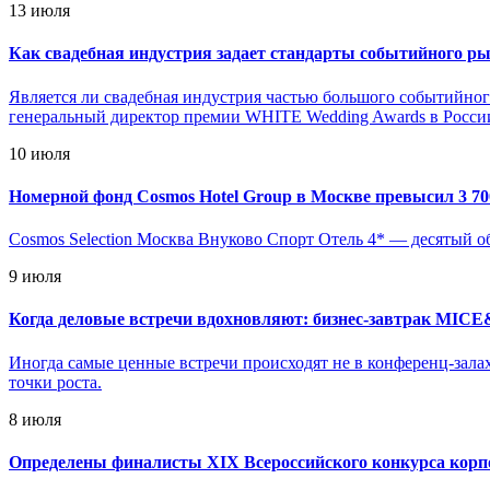
13 июля
Как свадебная индустрия задает стандарты событийного р
Является ли свадебная индустрия частью большого событийног
генеральный директор премии WHITE Wedding Awards в России,
10 июля
Номерной фонд Cosmos Hotel Group в Москве превысил 3 70
Cosmos Selection Москва Внуково Спорт Отель 4* — десятый о
9 июля
Когда деловые встречи вдохновляют: бизнес-завтрак MICE&
Иногда самые ценные встречи происходят не в конференц-залах
точки роста.
8 июля
Определены финалисты XIX Всероссийского конкурса корп