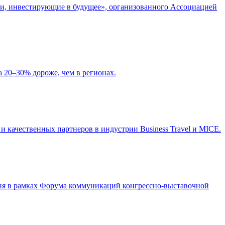
ии, инвестирующие в будущее», организованного Ассоциацией
а 20–30% дороже, чем в регионах.
 качественных партнеров в индустрии Business Travel и MICE.
юня в рамках Форума коммуникаций конгрессно-выставочной