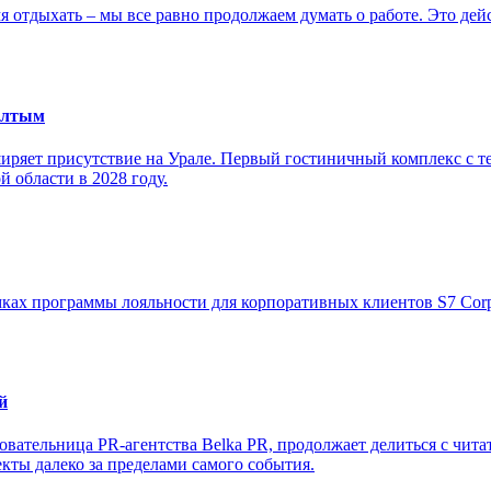
я отдыхать – мы все равно продолжаем думать о работе. Это дей
Балтым
иряет присутствие на Урале. Первый гостиничный комплекс с т
 области в 2028 году.
амках программы лояльности для корпоративных клиентов S7 Corp
й
овательница PR-агентства Belka PR, продолжает делиться с чи
ты далеко за пределами самого события.