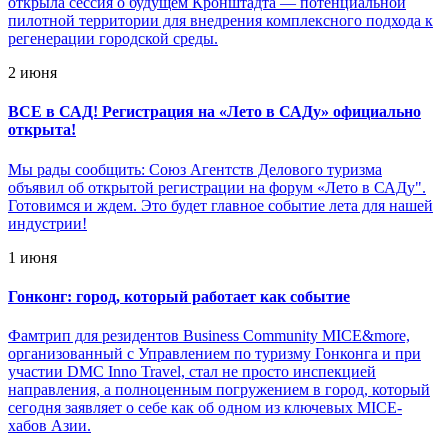
открыла сессия о будущем Кронштадта — потенциальной
пилотной территории для внедрения комплексного подхода к
регенерации городской среды.
2 июня
ВСЕ в САД! Регистрация на «Лето в САДу» официально
открыта!
Мы рады сообщить: Союз Агентств Делового туризма
объявил об открытой регистрации на форум «Лето в САДу".
Готовимся и ждем. Это будет главное событие лета для нашей
индустрии!
1 июня
Гонконг: город, который работает как событие
Фамтрип для резидентов Business Community MICE&more,
организованный с Управлением по туризму Гонконга и при
участии DMC Inno Travel, стал не просто инспекцией
направления, а полноценным погружением в город, который
сегодня заявляет о себе как об одном из ключевых MICE-
хабов Азии.