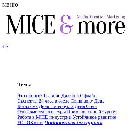
МЕНЮ
EN
Темы
Что нового?
Главное
Диалоги
Офлайн
Эксперты
24 часа в отеле
Community
День
Когалыма
День Петербурга
День Сочи
Ознакомительные туры
Промышленный туризм
Работа в MICE-индустрии
Устойчивое развитие
FOTO&more
Подписаться на журнал