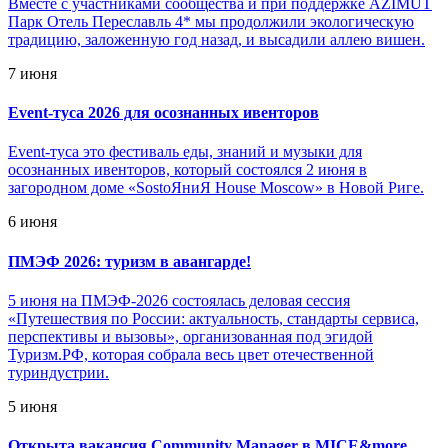
Вместе с участниками сообщества и при поддержке AZIMUT
Парк Отель Переславль 4* мы продолжили экологическую
традицию, заложенную год назад, и высадили аллею вишен.
7 июня
Event-туса 2026 для осознанных ивенторов
Event-туса это фестиваль еды, знаний и музыки для
осознанных ивенторов, который состоялся 2 июня в
загородном доме «SostoЯниЯ House Moscow» в Новой Риге.
6 июня
ПМЭФ 2026: туризм в авангарде!
5 июня на ПМЭФ-2026 состоялась деловая сессия
«Путешествия по России: актуальность, стандарты сервиса,
перспективы и вызовы», организованная под эгидой
Туризм.РФ, которая собрала весь цвет отечественной
туриндустрии.
5 июня
Открыта вакансия Community Manager в MICE&more