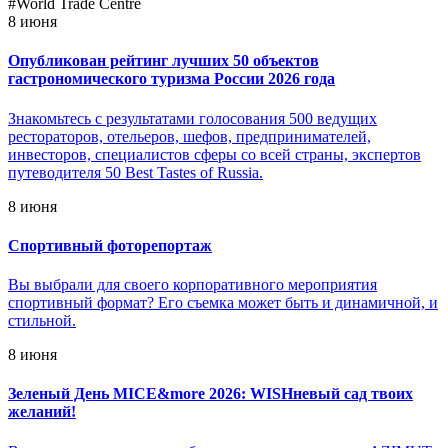
#World Trade Centre
8 июня
Опубликован рейтинг лучших 50 объектов
гастрономического туризма России 2026 года
Знакомьтесь с результатами голосования 500 ведущих
рестораторов, отельеров, шефов, предпринимателей,
инвесторов, специалистов сферы со всей страны, экспертов
путеводителя 50 Best Tastes of Russia.
8 июня
Спортивный фоторепортаж
Вы выбрали для своего корпоративного мероприятия
спортивный формат? Его съемка может быть и динамичной, и
стильной.
8 июня
Зеленый День MICE&more 2026: WISHневый сад твоих
желаний!