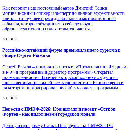
Как говорит наш постоянный автор Дмитрий Чешев,
мотивационный спикер и эксперт по личной эффективности,
«лето – это лучшее время для большого мотивационного
события, которое объединяет в себе деловую,
образовательную и развлекательную части».
3 июня
Российско-китайский форум промышленного туризма в
обзоре Сергея Рыжова
Сергей Рыжов – инициатор проекта «Промышленный туризм
в РФ» и программный директор программы «Открытая
промышленность». В своей авторской колонке он делится
впечатлениями о важнейшем мероприятии в Благовещенске,
на котором он модерировал российскую часть программы.
3 июня
Новости с ПМЭФ-2026: Кронштадт и проект «Остров
Фортов» как пилот новой городской модели
Деловую программу Санкт-Петербурга на ПМЭФ-2026