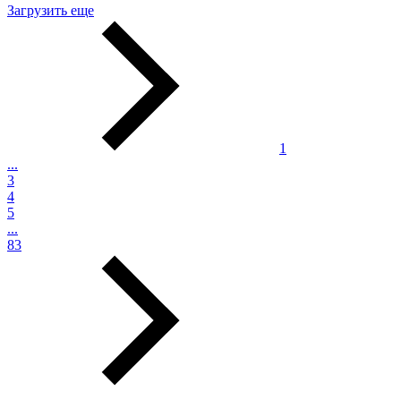
Загрузить еще
1
...
3
4
5
...
83