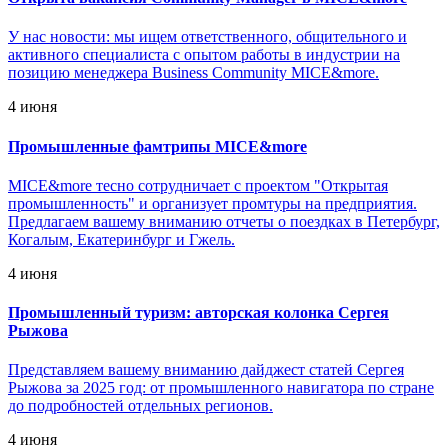
У нас новости: мы ищем ответственного, общительного и
активного специалиста с опытом работы в индустрии на
позицию менеджера Business Community MICE&more.
4 июня
Промышленные фамтрипы MICE&more
MICE&more тесно сотрудничает с проектом "Открытая
промышленность" и организует промтуры на предприятия.
Предлагаем вашему вниманию отчеты о поездках в Петербург,
Когалым, Екатеринбург и Гжель.
4 июня
Промышленный туризм: авторская колонка Сергея
Рыжова
Представляем вашему вниманию дайджест статей Сергея
Рыжова за 2025 год: от промышленного навигатора по стране
до подробностей отдельных регионов.
4 июня