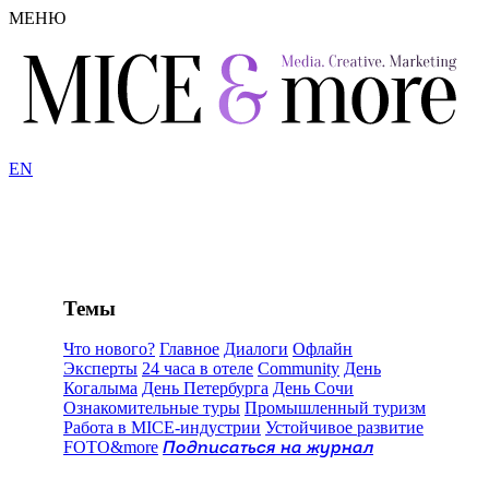
МЕНЮ
EN
Темы
Что нового?
Главное
Диалоги
Офлайн
Эксперты
24 часа в отеле
Community
День
Когалыма
День Петербурга
День Сочи
Ознакомительные туры
Промышленный туризм
Работа в MICE-индустрии
Устойчивое развитие
FOTO&more
Подписаться на журнал