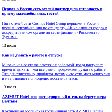
Первая в России сеть отелей подтвердила готовность к
приему маломобильных гостей
Пять отелей сети Cosmos Hotel Group первыми в России
прошли сертификацию по стандарту «Инклюзивная среда» в
аккредитованном органе по сертификации «Роскачество —
Туризм».
13 июля
Как не думать о работе в отпуске
Многие из нас сталкиваются с проблемой, когда наступает
время отдыхать – мы все равно продолжаем думать о работе.
Это действительно, проблема, потому что отнимает много сил
и не позволяет полноценно восстановиться.
13 июля
AZIMUT Hotels откроет курортный отель на берегу озера
Балтым
Крупнейшая российская гостиничная сеть AZIMUT Hotels