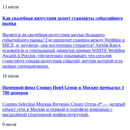
13 июля
Как свадебная индустрия задает стандарты событийного
рынка
Является ли свадебная индустрия частью большого
событийного рынка? Где проходит граница между Wedding и
MICE, и, неужели, она постепенно стирается? Артём Кинд,
основатель и генеральный директор премии WHITE Wedding
Awards в России, убедительно доказывает, что сегодня
существует единая индустрия событий, внутри которой есть
разные специализации.
10 июля
Номерной фонд Cosmos Hotel Group в Москве превысил 3
700 номеров
Cosmos Selection Москва Внуково Спорт Отель 4* — десятый
объект сети в Москве и первый в портфеле компании с
масштабной спортивной инфраструктурой.
9 июля