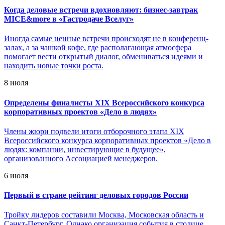
Когда деловые встречи вдохновляют: бизнес-завтрак
MICE&more в «Гастродаче Вселуг»
Иногда самые ценные встречи происходят не в конференц-
залах, а за чашкой кофе, где располагающая атмосфера
помогает вести открытый диалог, обмениваться идеями и
находить новые точки роста.
8 июля
Определены финалисты XIX Всероссийского конкурса
корпоративных проектов «Дело в людях»
Члены жюри подвели итоги отборочного этапа XIX
Всероссийского конкурса корпоративных проектов «Дело в
людях: компании, инвестирующие в будущее»,
организованного Ассоциацией менеджеров.
6 июля
Первый в стране рейтинг деловых городов России
Тройку лидеров составили Москва, Московская область и
Санкт-Петербург. Однако организация события в столице