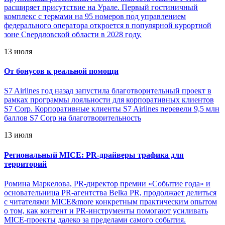
расширяет присутствие на Урале. Первый гостиничный
комплекс с термами на 95 номеров под управлением
федерального оператора откроется в популярной курортной
зоне Свердловской области в 2028 году.
13 июля
От бонусов к реальной помощи
S7 Airlines год назад запустила благотворительный проект в
рамках программы лояльности для корпоративных клиентов
S7 Corp. Корпоративные клиенты S7 Airlines перевели 9,5 млн
баллов S7 Corp на благотворительность
13 июля
Региональный MICE: PR-драйверы трафика для
территорий
Ромина Маркелова, PR-директор премии «Событие года» и
основательница PR-агентства Belka PR, продолжает делиться
с читателями MICE&more конкретным практическим опытом
о том, как контент и PR-инструменты помогают усиливать
MICE-проекты далеко за пределами самого события.