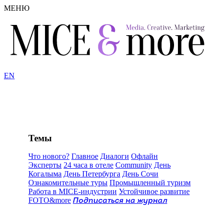
МЕНЮ
EN
Темы
Что нового?
Главное
Диалоги
Офлайн
Эксперты
24 часа в отеле
Community
День
Когалыма
День Петербурга
День Сочи
Ознакомительные туры
Промышленный туризм
Работа в MICE-индустрии
Устойчивое развитие
FOTO&more
Подписаться на журнал