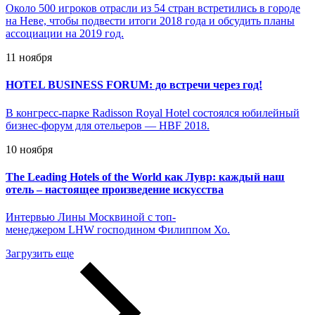
Около 500 игроков отрасли из 54 стран встретились в городе
на Неве, чтобы подвести итоги 2018 года и обсудить планы
ассоциации на 2019 год.
11 ноября
HOTEL BUSINESS FORUM: до встречи через год!
В конгресс-парке Radisson Royal Hotel состоялся юбилейный
бизнес-форум для отельеров — HBF 2018.
10 ноября
The Leading Hotels of the World как Лувр: каждый наш
отель – настоящее произведение искусства
Интервью Лины Москвиной с топ-
менеджером LHW господином Филиппом Хо.
Загрузить еще