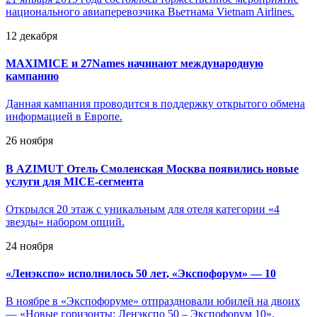
национального авиаперевозчика Вьетнама Vietnam Airlines.
12 декабря
MAXIMICE и 27Names начинают международную
кампанию
Данная кампания проводится в поддержку открытого обмена
информацией в Европе.
26 ноября
В AZIMUT Отель Смоленская Москва появились новые
услуги для MICE-сегмента
Открылся 20 этаж с уникальным для отеля категории «4
звезды» набором опций.
24 ноября
«
Ленэкспо» исполнилось 50 лет, «Экспофорум» — 10
В ноябре в «Экспофоруме» отпраздновали юбилей на двоих
— «Новые горизонты: Ленэкспо 50 – Экспофорум 10».