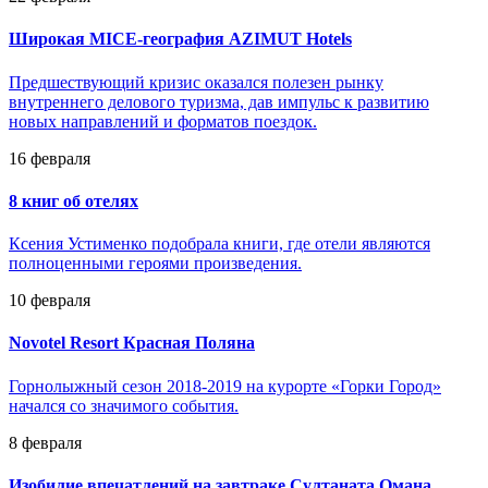
Широкая MICE-география AZIMUT Hotels
Предшествующий кризис оказался полезен рынку
внутреннего делового туризма, дав импульс к развитию
новых направлений и форматов поездок.
16 февраля
8 книг об отелях
Ксения Устименко подобрала книги, где отели являются
полноценными героями произведения.
10 февраля
Novotel Resort Красная Поляна
Горнолыжный сезон 2018-2019 на курорте «Горки Город»
начался со значимого события.
8 февраля
Изобилие впечатлений на завтраке Султаната Омана