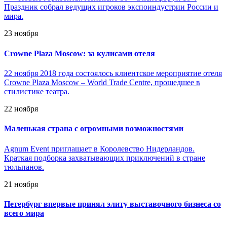
Праздник собрал ведущих игроков экспоиндустрии России и
мира.
23 ноября
Crowne Plaza Moscow: за кулисами отеля
22 ноября 2018 года состоялось клиентское мероприятие отеля
Crowne Plaza Moscow – World Trade Centre, прошедшее в
стилистике театра.
22 ноября
Маленькая страна с огромными возможностями
Agnum Event приглашает в Королевство Нидерландов.
Краткая подборка захватывающих приключений в стране
тюльпанов.
21 ноября
Петербург впервые принял элиту выставочного бизнеса со
всего мира