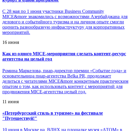
С 28 мая по 1 июня участники Business Community
MICE&more знакомились с возможностями Азербайджана для
делового и событийного туризма и на личном опыте смогли
оценить разнообразную инфраструктуру для корпоративных
мероприятий.
16 июня
Как из одного MICE-мероприятия сделать контент-ресурс
агентства на целый год
Ромина Маркелова, пиар-директор премии «Событие года» и
основательница пиар-агентства Belka PR, продолжает
делиться с читателями MICE&more конкретным практическим
опытом о том, как использовать контент с мероприятий для
продвижения MICE-агентства целый год.
11 июня
«
Петербургский стиль в туризме» на фестивале
"Путешествуй!"
10 июня в Москве на ВДНХ на площадке музея «АТОМ» в