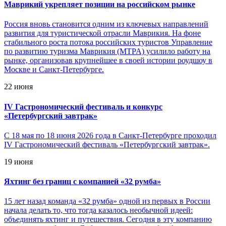
Маврикий укрепляет позиции на российском рынке
Россия вновь становится одним из ключевых направлений
развития для туристической отрасли Маврикия. На фоне
стабильного роста потока российских туристов Управление
по развитию туризма Маврикия (MTPA) усилило работу на
рынке, организовав крупнейшее в своей истории роудшоу в
Москве и Санкт-Петербурге.
22 июня
IV Гастрономический фестиваль и конкурс
«Петербургский завтрак»
С 18 мая по 18 июня 2026 года в Санкт-Петербурге проходил
IV Гастрономический фестиваль «Петербургский завтрак».
19 июня
Яхтинг без границ с компанией «32 румба»
15 лет назад команда «32 румба» одной из первых в России
начала делать то, что тогда казалось необычной идеей:
объединять яхтинг и путешествия. Сегодня в эту компанию