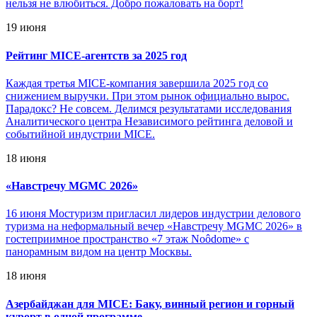
нельзя не влюбиться. Добро пожаловать на борт!
19 июня
Рейтинг MICE-агентств за 2025 год
Каждая третья MICE-компания завершила 2025 год со
снижением выручки. При этом рынок официально вырос.
Парадокс? Не совсем. Делимся результатами исследования
Аналитического центра Независимого рейтинга деловой и
событийной индустрии MICE.
18 июня
«
Навстречу MGMC 2026»
16 июня Мостуризм пригласил лидеров индустрии делового
туризма на неформальный вечер «Навстречу MGMC 2026» в
гостеприимное пространство «7 этаж Noôdome» с
панорамным видом на центр Москвы.
18 июня
Азербайджан для MICE: Баку, винный регион и горный
курорт в одной программе