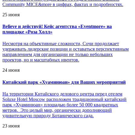
Community MICE&more в цифрах, фактах и подробностях.
25 июня
Believe и действуй! Кейс агентства «Eventmore» на
площадке «Роза Холл»
Несмотря на объективные сложности, Сочи продолжает
удерживать лидерские позиции и оставаться перспективным
направлением для организации не только небольших
проектов, но и масштабных ивентов.
24 июня
Китайский парк «Хуаминюан» для Ваших мероприятий
На территории Китайского делового центра перед отелем
Soluxe Hotel Moscow расположен традиционный китайский
парк «Хуаминюан» площадью более 50 000 квадратных
метров. Это целый мир, органически дополняющий
удивительную природу Ботанического сада.
23 июня