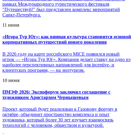
рамках Международного туристического фестиваля
"Путешествуй!" был представлен комплекс мероприятий
Санкт-Петербурга.
11 июня
«
Игора Тур Юг»: как винная культура становится основой
корпоративных путешествий нового поколения
В 2026 году на карте российского MICE появился новый
игрок — «Игора Тур Юг». Компания делает ставку на одно из
наиболее перспективных направлений для incentive- и
клиентских программ, — на энотуризм.
10 июня
ПМЭФ 2026: Экспофорум заключил соглашение с
художником Аристархом Чернышевым
Проект, который будет реализован к Газовому форуму в
октябре, объединит пространство комплекса и опыт
художника, который более 30 лет изучает взаимосвязь
технологий с человеком, обществом и культурой.