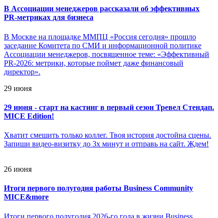
В Ассоциации менеджеров рассказали об эффективных
PR-метриках для бизнеса
В Москве на площадке ММПЦ «Россия сегодня» прошло
заседание Комитета по СМИ и информационной политике
Ассоциации менеджеров, посвященное теме: «Эффективный
PR-2026: метрики, которые поймет даже финансовый
директор».
29 июня
29 июня - старт на кастинг в первый сезон Тревел Стендап.
MICE Edition!
Хватит смешить только коллег. Твоя история достойна сцены.
Запиши видео-визитку до 3х минут и отправь на сайт. Ждем!
26 июня
Итоги первого полугодия работы Business Community
MICE&more
Итоги первого полугодия 2026-го года в жизни Business