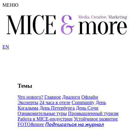
МЕНЮ
EN
Темы
Что нового?
Главное
Диалоги
Офлайн
Эксперты
24 часа в отеле
Community
День
Когалыма
День Петербурга
День Сочи
Ознакомительные туры
Промышленный туризм
Работа в MICE-индустрии
Устойчивое развитие
FOTO&more
Подписаться на журнал