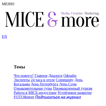
МЕНЮ
EN
Темы
Что нового?
Главное
Диалоги
Офлайн
Эксперты
24 часа в отеле
Community
День
Когалыма
День Петербурга
День Сочи
Ознакомительные туры
Промышленный туризм
Работа в MICE-индустрии
Устойчивое развитие
FOTO&more
Подписаться на журнал