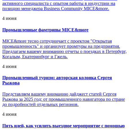
активного специалиста с опытом работы в индустрии на
позицию менеджера Business Community MICE&more.
4 июня
Промышленные фамтрипы MICE&more
MICE&more тесно сотрудничает с проектом "Открытая
промышленность" и организует промтуры на предприятия.
Предлагаем вашему вниманию отчеты о поездках в Петербург,
Когалым, Екатеринбург и Гжель.
4 июня
Промышленный туризм: авторская колонка Сергея
Рыжова
Представляем вашему вниманию дайджест статей Сергея
Рыжова за 2025 год: от промышленного навигатора по стране
до подробностей отдельных регионов.
4 июня
Пять идей, как усилить выездное мероприятие с помощью