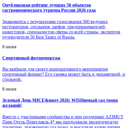
Опубликован рейтинг лучших 50 объектов
гастрономического туризма России 2026 года
Знакомьтесь с результатами голосования 500 ведущих
рестораторов, отельеров, шефов, предпринимателей,
инвесторов, специалистов сферы со всей страны, экспертов
путеводителя 50 Best Tastes of Russia.
8 июня
Спортивный фоторепортаж
Вы выбрали для своего корпоративного мероприятия
спортивный формат? Его съемка может быть и динамичной, и
стильной.
8 июня
Зеленый День MICE&more 2026: WISHневый сад твоих
желаний!
Вместе с участниками сообщества и при поддержке AZIMUT
Парк Отель Переславль 4* мы продолжили экологическую
традицию, заложенную год назад, и высадили аллею вишен.