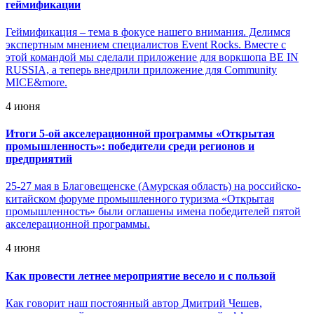
геймификации
Геймификация – тема в фокусе нашего внимания. Делимся
экспертным мнением специалистов Event Rocks. Вместе с
этой командой мы сделали приложение для воркшопа BE IN
RUSSIA, а теперь внедрили приложение для Community
MICE&more.
4 июня
Итоги 5-ой акселерационной программы «Открытая
промышленность»: победители среди регионов и
предприятий
25-27 мая в Благовещенске (Амурская область) на российско-
китайском форуме промышленного туризма «Открытая
промышленность» были оглашены имена победителей пятой
акселерационной программы.
4 июня
Как провести летнее мероприятие весело и с пользой
Как говорит наш постоянный автор Дмитрий Чешев,