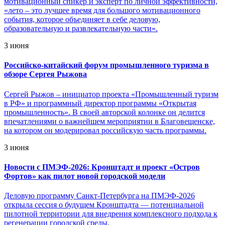
мотивационный спикер и эксперт по личной эффективности,
«лето – это лучшее время для большого мотивационного
события, которое объединяет в себе деловую,
образовательную и развлекательную части».
3 июня
Российско-китайский форум промышленного туризма в
обзоре Сергея Рыжова
Сергей Рыжов – инициатор проекта «Промышленный туризм
в РФ» и программный директор программы «Открытая
промышленность». В своей авторской колонке он делится
впечатлениями о важнейшем мероприятии в Благовещенске,
на котором он модерировал российскую часть программы.
3 июня
Новости с ПМЭФ-2026: Кронштадт и проект «Остров
Фортов» как пилот новой городской модели
Деловую программу Санкт-Петербурга на ПМЭФ-2026
открыла сессия о будущем Кронштадта — потенциальной
пилотной территории для внедрения комплексного подхода к
регенерации городской среды.