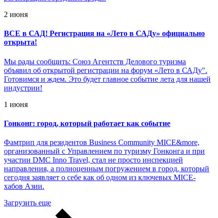
2 июня
ВСЕ в САД! Регистрация на «Лето в САДу» официально
открыта!
Мы рады сообщить: Союз Агентств Делового туризма
объявил об открытой регистрации на форум «Лето в САДу".
Готовимся и ждем. Это будет главное событие лета для нашей
индустрии!
1 июня
Гонконг: город, который работает как событие
Фамтрип для резидентов Business Community MICE&more,
организованный с Управлением по туризму Гонконга и при
участии DMC Inno Travel, стал не просто инспекцией
направления, а полноценным погружением в город, который
сегодня заявляет о себе как об одном из ключевых MICE-
хабов Азии.
Загрузить еще