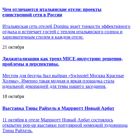
Чем отличаются итальянские отели: проекты
единственной сети в России
Итальянская сеть отелей Domina знает тонкости эффективного
отдыха и встречает гостей с теплом итальянского солнца и
харизматичным стилем в каждом отеле.
21 октября
Диджитализация как тренд MICE-индустрии: решения,
проблемы и перспективы.
Местом для беседы был выбран «Swissotel Москва Красные
Холмы». Именно такая модная и яркая площадка стала
идеальной декорацией для темы нашего заседания.
18 октября
Выставка Тины Райхель в Марриотт Новый Арбат
11 октября в отеле Марриотт Новый Арбат состоялось
открытие pop-up выставки популярной немецкой художницы
Тины Райхель.