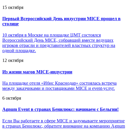
15 октября
Первый Всероссийский День индустрии MICE прошел в
столице
10 октября в Москве на площадке ЦМТ состоялся
Всероссийский День MICE, собравший вместе ведущих
игроков отрасли и представителей властных структур на
одной площадке.
12 октября
Из жизни магов MICE-индустрии
На площадке отеля «Ибис Краснодар» состоялась встреча
между заказчиками и поставщиками MICE и event-услуг.
6 октября
Agnum Event в странах Бенилюкс: начинаем с Бельгии!
Если Вы работаете в сфере MICE и задумываете мероприятие
в странах Бенилюкс, обратите внимание на компанию Agnum