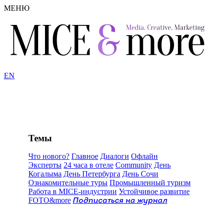
МЕНЮ
EN
Темы
Что нового?
Главное
Диалоги
Офлайн
Эксперты
24 часа в отеле
Community
День
Когалыма
День Петербурга
День Сочи
Ознакомительные туры
Промышленный туризм
Работа в MICE-индустрии
Устойчивое развитие
FOTO&more
Подписаться на журнал