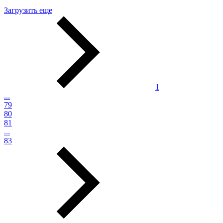
Загрузить еще
1
...
79
80
81
...
83