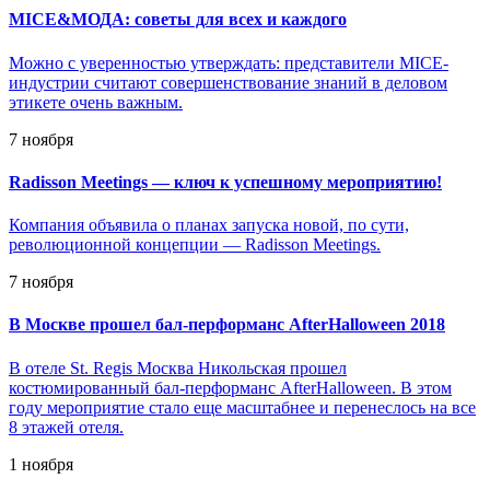
MICE&МОДА: советы для всех и каждого
Можно с уверенностью утверждать: представители MICE-
индустрии считают совершенствование знаний в деловом
этикете очень важным.
7 ноября
Radisson Meetings — ключ к успешному мероприятию!
Компания объявила о планах запуска новой, по сути,
революционной концепции — Radisson Meetings.
7 ноября
В Москве прошел бал-перформанс AfterHalloween 2018
В отеле St. Regis Москва Никольская прошел
костюмированный бал-перформанс AfterHalloween. В этом
году мероприятие стало еще масштабнее и перенеслось на все
8 этажей отеля.
1 ноября