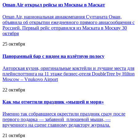
Oman Air открыл рейсы из Москвы в Маскат
Oman Air, национальная авиакомпания Султаната Оман,
объявила об открытии ежедневного прямого авиасообщения с
Россией. Первый рейс отправился из Маската в Москву 30
октября
25 октября
Панорамный бар с видом на взлётную полосу
Авторская кухня, оригинальные коктейли и лучшие места для
плейнспоттинга на 11 этаже бизнес-отеля DoubleTree by Hilton
Moscow – Vnukovo Airport
22 октября
Как мы отметили праздник «мышей и моря»
Именно так собравшиеся окрестили праздник сразу после
первого подарка — забавной плюшевой мыши, —
врученного на сцене главному редактору журнала.
21 октября