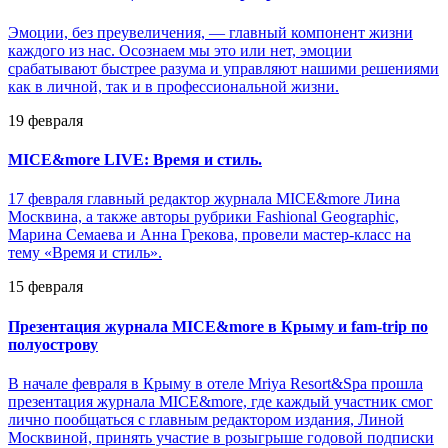
Эмоции, без преувеличения, — главный компонент жизни
каждого из нас. Осознаем мы это или нет, эмоции
срабатывают быстрее разума и управляют нашими решениями
как в личной, так и в профессиональной жизни.
19 февраля
MICE&more LIVE: Время и стиль.
17 февраля главный редактор журнала MICE&more Лина
Москвина, а также авторы рубрики Fashional Geographic,
Марина Семаева и Анна Грекова, провели мастер-класс на
тему «Время и стиль».
15 февраля
Презентация журнала MICE&more в Крыму и fam-trip по
полуострову
В начале февраля в Крыму в отеле Mriya Resort&Spa прошла
презентация журнала MICE&more, где каждый участник смог
лично пообщаться с главным редактором издания, Линой
Москвиной, принять участие в розыгрыше годовой подписки