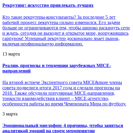
Рекрутинг: искусство привлекать лучших
Кто такие рекрутеры-консультанты? За последние 5 лет
рабочий процесс рекрутера сильно изменился. Его задачи
больше не ограничиваются тем, чтобы широко раскинуть сети
и ждать, сегодня он выходит в открытое море, вооружившись
гарпуном! Успешный рекрутер досконально знает рынок,
включая неофициальную информацию.
13 марта
Реалии, прогнозы и тенденции зарубежных MICE-
направлений
На второй встрече Экспертного совета MICE&more члены
совета подвелиги итоги 2017 года и сделали прогнозы на
2018. Также обсудили популярные MICE-направления,
тонкости взаимодействия клиент – MICE-агентство,
особенности работы во время Чемпионата Мира по футболу.
3 марта
Эмоциональный миелофон: 4 причины, чтобы заняться
аналитикой эмоций на своем мероприятии