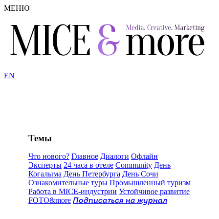
МЕНЮ
EN
Темы
Что нового?
Главное
Диалоги
Офлайн
Эксперты
24 часа в отеле
Community
День
Когалыма
День Петербурга
День Сочи
Ознакомительные туры
Промышленный туризм
Работа в MICE-индустрии
Устойчивое развитие
FOTO&more
Подписаться на журнал