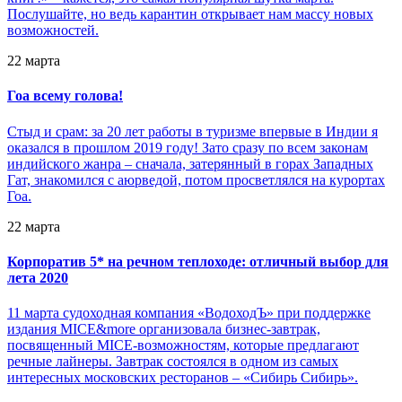
Послушайте, но ведь карантин открывает нам массу новых
возможностей.
22 марта
Гоа всему голова!
Стыд и срам: за 20 лет работы в туризме впервые в Индии я
оказался в прошлом 2019 году! Зато сразу по всем законам
индийского жанра – сначала, затерянный в горах Западных
Гат, знакомился с аюрведой, потом просветлялся на курортах
Гоа.
22 марта
Корпоратив 5* на речном теплоходе: отличный выбор для
лета 2020
11 марта судоходная компания «ВодоходЪ» при поддержке
издания MICE&more организовала бизнес-завтрак,
посвященный MICE-возможностям, которые предлагают
речные лайнеры. Завтрак состоялся в одном из самых
интересных московских ресторанов – «Сибирь Сибирь».