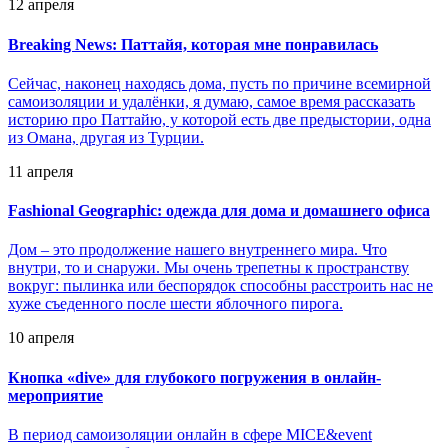
12 апреля
Breaking News: Паттайя, которая мне понравилась
Сейчас, наконец находясь дома, пусть по причине всемирной
самоизоляции и удалёнки, я думаю, самое время рассказать
историю про Паттайю, у которой есть две предыстории, одна
из Омана, другая из Турции.
11 апреля
Fashional Geographic: одежда для дома и домашнего офиса
Дом – это продолжение нашего внутреннего мира. Что
внутри, то и снаружи. Мы очень трепетны к пространству
вокруг: пылинка или беспорядок способны расстроить нас не
хуже съеденного после шести яблочного пирога.
10 апреля
Кнопка «dive» для глубокого погружения в онлайн-
мероприятие
В период самоизоляции онлайн в сфере MICE&event