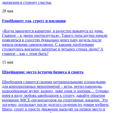
движения в сторону счастья.
28 мая
Food&more: еда, стресс и изоляция
«Когда закончится карантин, я радостно выкачусь из дома.
Главное – в двери протиснуться». Такого типа шутки начали
появляться в соцсетях буквально через пару недель после
начала режима самоизоляции. С какими проблемами
столкнулись внезапно запертые в четырех стенах люди? А
главное – как с этим быть?
15 мая
Швейцария: место встречи бизнеса и спорта
Швейцария славится своими нетривиальными площадками
для корпоративных мероприятий – яхты, ретро-пароходы,
разнообразные музеи, казино, даже цирк и зоопарк… Однако,
имея в виду любовь швейцарцев к спорту, давайте обратим
внимание MICE-организаторов на спортивные локации. Это
логично, поскольку после долгого сидения по домам wellness,
fitness, спорт и просто движение выходят на первое место в