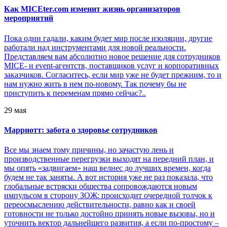
Как MICEter.com изменит жизнь организаторов
мероприятий
Пока одни гадали, каким будет мир после изоляции, другие
работали над инструментами для новой реальности.
Представляем вам абсолютно новое решение для сотрудников
MICE- и event-агентств, поставщиков услуг и корпоративных
заказчиков. Согласитесь, если мир уже не будет прежним, то и
нам нужно жить в нем по-новому. Так почему бы не
приступить к переменам прямо сейчас?..
29 мая
Марриотт: забота о здоровье сотрудников
Все мы знаем тому причины, но зачастую лень и
производственные перегрузки выходят на передний план, и
мы опять «задвигаем» наш велнес до лучших времен, когда
будем не так заняты. А вот история уже не раз показала, что
глобальные встряски общества сопровождаются новым
импульсом в сторону ЗОЖ: происходит очередной толчок к
переосмыслению действительности, равно как и своей
готовности не только достойно принять новые вызовы, но и
уточнить вектор дальнейшего развития, а если по-простому –