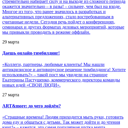
стремительно набирает силу и на выходе из сложного периода
окажется значительно – в разы! – сильнее, чем был на входе.
Многое из того, что ранее значилось в разработках и
альтернативных предложениях, стало востребованным в
считанные недели. Cегодня речь пойдет о конференциях,
семинарах и других форматах деловых мероприятий, которые
мы привыкли проводить в режиме оффлайн.
29 марта
Даешь онлайн-тимбилдинг!
«Коллеги, партнеры, любимые клиенты! Мы нашли
антикризисное и антивирусное решение тимбилдинга! Хотите
использовать?» – такой пост мы увидели на странице
Екатерины Пастушенко, коммерческого директора команды
новых идей «СВОИ ЛЮДИ».
27 марта
ART&more: до чего дойдём?
«Страшные времена! Людям приходится мыть руки, готовить
дома еду и общаться с детьми. Так может дойти и до чтения
книг!» – кажется, это самая популярная шутка марта.