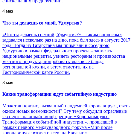
списке наших предпочтений.
4 мая
Что ты делаешь со мной, Удмуртия?
«Что ты делаешь со мной, Удмуртия?» – таким вопросом я
задавался несколько раз на дню, пока был здесь в августе 2017
года. Тогда из Татарстана мы примчали в соседнюю
Удмуртию в рамках федерального проекта – записать
национальные рецепты, увидеть рестораны и производства
местного продукта, попробовать знаковые блюда
региональной кухни, а затем отметить их на
Гастрономической карте России.
3 мая
Какие трансформации ждут событийную индустрию
Может ли кризис, вызванный пандемией коронавируса, стать
окном новых возможностей? Эту тему обсудили отраслевые
эксперты на онлайн-конференции «Коронаимпульс.
Трансформация событийной индустрии», прошедшей в
рамках первого международного форума «Мир после
коронавируса: взгляд из сердца Евразии».