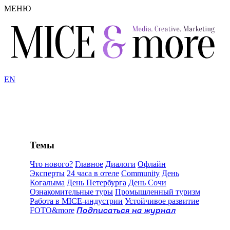
МЕНЮ
EN
Темы
Что нового?
Главное
Диалоги
Офлайн
Эксперты
24 часа в отеле
Community
День
Когалыма
День Петербурга
День Сочи
Ознакомительные туры
Промышленный туризм
Работа в MICE-индустрии
Устойчивое развитие
FOTO&more
Подписаться на журнал