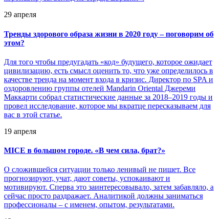
29 апреля
Тренды здорового образа жизни в 2020 году – поговорим об
этом?
Для того чтобы предугадать «код» будущего, которое ожидает
цивилизацию, есть смысл оценить то, что уже определилось в
качестве тренда на момент входа в кризис. Директор по SPA и
оздоровлению группы отелей Mandarin Oriental Джереми
Маккарти собрал статистические данные за 2018–2019 годы и
провел исследование, которое мы вкратце пересказываем для
вас в этой статье.
19 апреля
MICE в большом городе. «В чем сила, брат?»
О сложившейся ситуации только ленивый не пишет. Все
прогнозируют, учат, дают советы, успокаивают и
мотивируют. Сперва это заинтересовывало, затем забавляло, а
сейчас просто раздражает. Аналитикой должны заниматься
профессионалы – с именем, опытом, результатами.