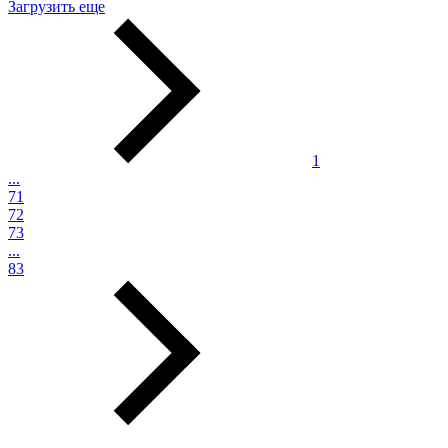
Загрузить еще
1
...
71
72
73
...
83