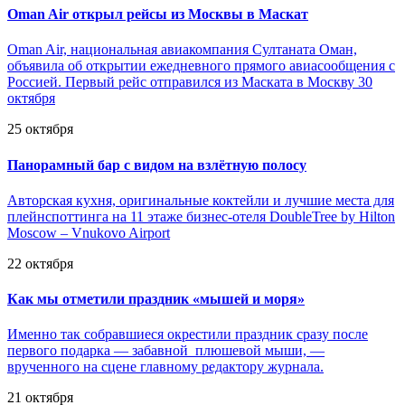
Oman Air открыл рейсы из Москвы в Маскат
Oman Air, национальная авиакомпания Султаната Оман,
объявила об открытии ежедневного прямого авиасообщения с
Россией. Первый рейс отправился из Маската в Москву 30
октября
25 октября
Панорамный бар с видом на взлётную полосу
Авторская кухня, оригинальные коктейли и лучшие места для
плейнспоттинга на 11 этаже бизнес-отеля DoubleTree by Hilton
Moscow – Vnukovo Airport
22 октября
Как мы отметили праздник «мышей и моря»
Именно так собравшиеся окрестили праздник сразу после
первого подарка — забавной плюшевой мыши, —
врученного на сцене главному редактору журнала.
21 октября