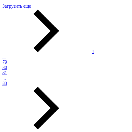
Загрузить еще
1
...
79
80
81
...
83