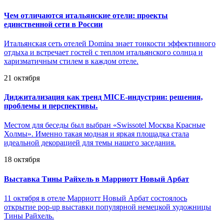
Чем отличаются итальянские отели: проекты
единственной сети в России
Итальянская сеть отелей Domina знает тонкости эффективного
отдыха и встречает гостей с теплом итальянского солнца и
харизматичным стилем в каждом отеле.
21 октября
Диджитализация как тренд MICE-индустрии: решения,
проблемы и перспективы.
Местом для беседы был выбран «Swissotel Москва Красные
Холмы». Именно такая модная и яркая площадка стала
идеальной декорацией для темы нашего заседания.
18 октября
Выставка Тины Райхель в Марриотт Новый Арбат
11 октября в отеле Марриотт Новый Арбат состоялось
открытие pop-up выставки популярной немецкой художницы
Тины Райхель.