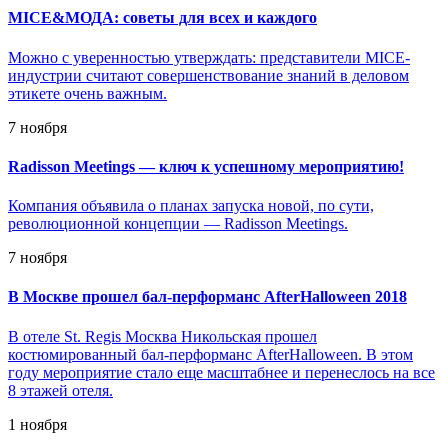
MICE&МОДА: советы для всех и каждого
Можно с уверенностью утверждать: представители MICE-
индустрии считают совершенствование знаний в деловом
этикете очень важным.
7 ноября
Radisson Meetings — ключ к успешному мероприятию!
Компания объявила о планах запуска новой, по сути,
революционной концепции — Radisson Meetings.
7 ноября
В Москве прошел бал-перформанс AfterHalloween 2018
В отеле St. Regis Москва Никольская прошел
костюмированный бал-перформанс AfterHalloween. В этом
году мероприятие стало еще масштабнее и перенеслось на все
8 этажей отеля.
1 ноября