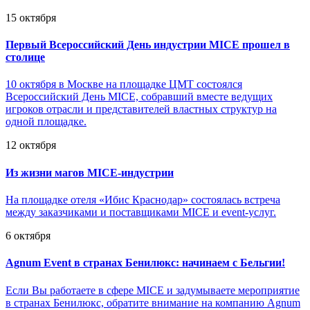
15 октября
Первый Всероссийский День индустрии MICE прошел в
столице
10 октября в Москве на площадке ЦМТ состоялся
Всероссийский День MICE, собравший вместе ведущих
игроков отрасли и представителей властных структур на
одной площадке.
12 октября
Из жизни магов MICE-индустрии
На площадке отеля «Ибис Краснодар» состоялась встреча
между заказчиками и поставщиками MICE и event-услуг.
6 октября
Agnum Event в странах Бенилюкс: начинаем с Бельгии!
Если Вы работаете в сфере MICE и задумываете мероприятие
в странах Бенилюкс, обратите внимание на компанию Agnum