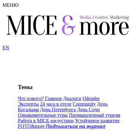
МЕНЮ
EN
Темы
Что нового?
Главное
Диалоги
Офлайн
Эксперты
24 часа в отеле
Community
День
Когалыма
День Петербурга
День Сочи
Ознакомительные туры
Промышленный туризм
Работа в MICE-индустрии
Устойчивое развитие
FOTO&more
Подписаться на журнал