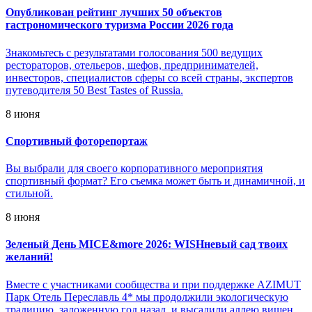
Опубликован рейтинг лучших 50 объектов
гастрономического туризма России 2026 года
Знакомьтесь с результатами голосования 500 ведущих
рестораторов, отельеров, шефов, предпринимателей,
инвесторов, специалистов сферы со всей страны, экспертов
путеводителя 50 Best Tastes of Russia.
8 июня
Спортивный фоторепортаж
Вы выбрали для своего корпоративного мероприятия
спортивный формат? Его съемка может быть и динамичной, и
стильной.
8 июня
Зеленый День MICE&more 2026: WISHневый сад твоих
желаний!
Вместе с участниками сообщества и при поддержке AZIMUT
Парк Отель Переславль 4* мы продолжили экологическую
традицию, заложенную год назад, и высадили аллею вишен.