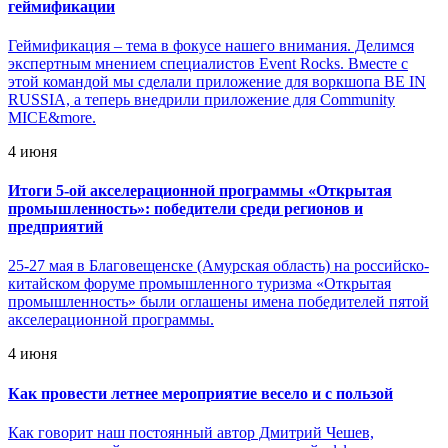
геймификации
Геймификация – тема в фокусе нашего внимания. Делимся
экспертным мнением специалистов Event Rocks. Вместе с
этой командой мы сделали приложение для воркшопа BE IN
RUSSIA, а теперь внедрили приложение для Community
MICE&more.
4 июня
Итоги 5-ой акселерационной программы «Открытая
промышленность»: победители среди регионов и
предприятий
25-27 мая в Благовещенске (Амурская область) на российско-
китайском форуме промышленного туризма «Открытая
промышленность» были оглашены имена победителей пятой
акселерационной программы.
4 июня
Как провести летнее мероприятие весело и с пользой
Как говорит наш постоянный автор Дмитрий Чешев,