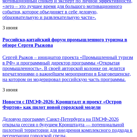
мотивационный спикер и эксперт по личной эффективности,
«лето – это лучшее время для большого мотивационного
события, которое объединяет в себе деловую,
образовательную и развлекательную части».
3 июня
Российско-китайский форум промышленного туризма в
обзоре Сергея Рыжова
Сергей Рыжов – инициатор проекта «Промышленный туризм
в РФ» и программный директор программы «Открытая
промышленность». В своей авторской колонке он делится
впечатлениями о важнейшем мероприятии в Благовещенске,
на котором он модерировал российскую часть программы.
3 июня
Новости с ПМЭФ-2026: Кронштадт и проект «Остров
Фортов» как пилот новой городской модели
Деловую программу Санкт-Петербурга на ПМЭФ-2026
открыла сессия о будущем Кронштадта — потенциальной
пилотной территории для внедрения комплексного подхода к
регенерации городской среды.