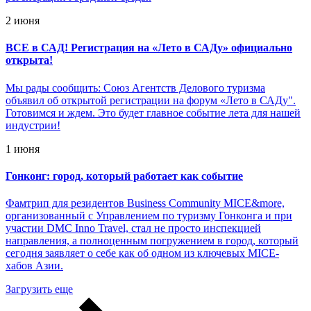
2 июня
ВСЕ в САД! Регистрация на «Лето в САДу» официально
открыта!
Мы рады сообщить: Союз Агентств Делового туризма
объявил об открытой регистрации на форум «Лето в САДу".
Готовимся и ждем. Это будет главное событие лета для нашей
индустрии!
1 июня
Гонконг: город, который работает как событие
Фамтрип для резидентов Business Community MICE&more,
организованный с Управлением по туризму Гонконга и при
участии DMC Inno Travel, стал не просто инспекцией
направления, а полноценным погружением в город, который
сегодня заявляет о себе как об одном из ключевых MICE-
хабов Азии.
Загрузить еще