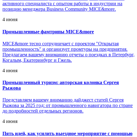
активного специалиста с опытом работы в индустрии на
позицию менеджера Business Community MICE&more.
4 июня
Промышленные фамтрипы MICE&more
MICE&more тесно сотрудничает с проектом "Открытая
промышленность" и организует промтуры на предприятия.
Предлагаем вашему вниманию отчеты о поездках в Петербург,
Когалым, Екатеринбург и Гжель.
4 июня
Промышленный туризм: авторская колонка Сергея
Рыжова
Представляем вашему вниманию дайджест статей Сергея
Рыжова за 2025 год: от промышленного навигатора по стране
до подробностей отдельных регионов.
4 июня
Пять идей, как усилить выездное мероприятие с помощью