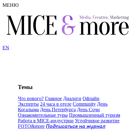
МЕНЮ
EN
Темы
Что нового?
Главное
Диалоги
Офлайн
Эксперты
24 часа в отеле
Community
День
Когалыма
День Петербурга
День Сочи
Ознакомительные туры
Промышленный туризм
Работа в MICE-индустрии
Устойчивое развитие
FOTO&more
Подписаться на журнал