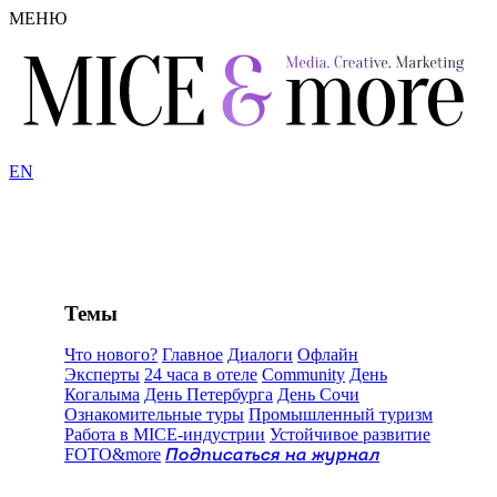
МЕНЮ
EN
Темы
Что нового?
Главное
Диалоги
Офлайн
Эксперты
24 часа в отеле
Community
День
Когалыма
День Петербурга
День Сочи
Ознакомительные туры
Промышленный туризм
Работа в MICE-индустрии
Устойчивое развитие
FOTO&more
Подписаться на журнал