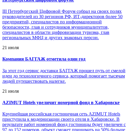
III Петербургский Цифровой Форум собрал на своих полях
руководителей из 30 регионов РФ, ИТ-директоров более 50
предприятий, специалистов по информационной
безопасности, глав и сотрудников муниципалитетов,
специалистов в области цифровизации туризма, глав
региональных МФЦ и других знаковых персон.
21 июля
Компания БАГГАЖ отметила один год
За этот год сервис доставки БАГГАЖ прошел путь от смелой
идеи до технологичного сервиса, который помогает тысячам
людей путешествовать налегке.
21 июля
AZIMUT Hotels увеличит номерной фонд в Хабаровске
Крупнейшая российская гостиничная сеть AZIMUT Hotels
приступила к модернизации своего отеля в Хабаровске. В
результате работ номерной фонд гостиницы будет увеличен с
97 до 152 номеров, объект сможет принимать на 50% больше