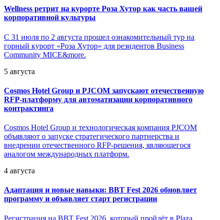
Wellness ретрит на курорте Роза Хутор как часть вашей
корпоративной культуры
С 31 июля по 2 августа прошел ознакомительный тур на
горный курорт «Роза Хутор» для резидентов Business
Community MICE&more.
5 августа
Cosmos Hotel Group и PJCOM запускают отечественную
RFP-платформу для автоматизации корпоративного
контрактинга
Cosmos Hotel Group и технологическая компания PJCOM
объявляют о запуске стратегического партнерства и
внедрении отечественного RFP-решения, являющегося
аналогом международных платформ.
4 августа
Адаптация и новые навыки: BBT Fest 2026 обновляет
программу и объявляет старт регистрации
Регистрация на BBT Fest 2026, который пройдёт в Plaza