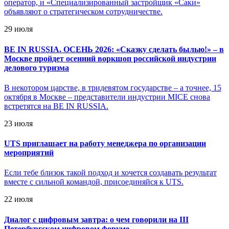
оператор, и «Специализированный застройщик «Саки»
объявляют о стратегическом сотрудничестве.
29 июля
BE IN RUSSIA. ОСЕНЬ 2026: «Сказку сделать былью!» – в
Москве пройдет осенний воркшоп российской индустрии
делового туризма
В некотором царстве, в тридевятом государстве – а точнее, 15
октября в Москве – представители индустрии MICE снова
встретятся на BE IN RUSSIA.
23 июля
UTS приглашает на работу менеджера по организации
мероприятий
Если тебе близок такой подход и хочется создавать результат
вместе с сильной командой, присоединяйся к UTS.
22 июля
Диалог с цифровым завтра: о чем говорили на III
Петербургском цифровом форуме