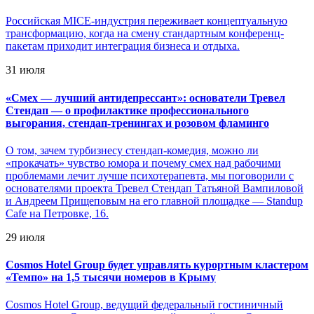
Российская MICE-индустрия переживает концептуальную
трансформацию, когда на смену стандартным конференц-
пакетам приходит интеграция бизнеса и отдыха.
31 июля
«
Смех — лучший антидепрессант»: основатели Тревел
Стендап — о профилактике профессионального
выгорания, стендап-тренингах и розовом фламинго
О том, зачем турбизнесу стендап-комедия, можно ли
«прокачать» чувство юмора и почему смех над рабочими
проблемами лечит лучше психотерапевта, мы поговорили с
основателями проекта Тревел Стендап Татьяной Вампиловой
и Андреем Прищеповым на его главной площадке — Standup
Cafe на Петровке, 16.
29 июля
Cosmos Hotel Group будет управлять курортным кластером
«Темпо» на 1,5 тысячи номеров в Крыму
Cosmos Hotel Group, ведущий федеральный гостиничный