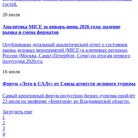
гостей.
20 июля
Аналитика MICE за январь-июнь 2026 года: падение
рынка и смена форматов
Опубликован детальный аналитический отчет о состоянии
рынка деловых мероприятий (MICE) в ключевых регионах
России (Москва, Санкт-Петербург, Сочи) по итогам первого
полугодия 2026-го.
16 июля
Форум «Лето в САДу» от Союза агентств делового туризма
Самый креативный форум индустрии бизнес-туризма пройдёт
23 июля на экоферме «Берегиня» во Владимирской области.
Загрузить еще
1
2
3
4