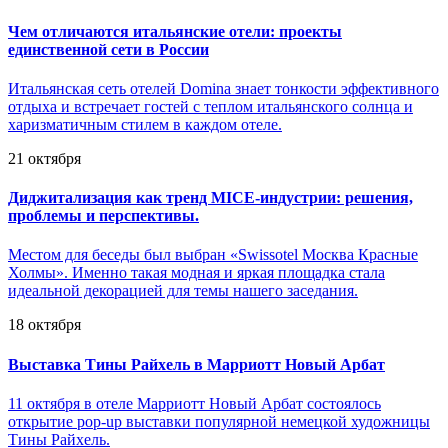
Чем отличаются итальянские отели: проекты
единственной сети в России
Итальянская сеть отелей Domina знает тонкости эффективного
отдыха и встречает гостей с теплом итальянского солнца и
харизматичным стилем в каждом отеле.
21 октября
Диджитализация как тренд MICE-индустрии: решения,
проблемы и перспективы.
Местом для беседы был выбран «Swissotel Москва Красные
Холмы». Именно такая модная и яркая площадка стала
идеальной декорацией для темы нашего заседания.
18 октября
Выставка Тины Райхель в Марриотт Новый Арбат
11 октября в отеле Марриотт Новый Арбат состоялось
открытие pop-up выставки популярной немецкой художницы
Тины Райхель.