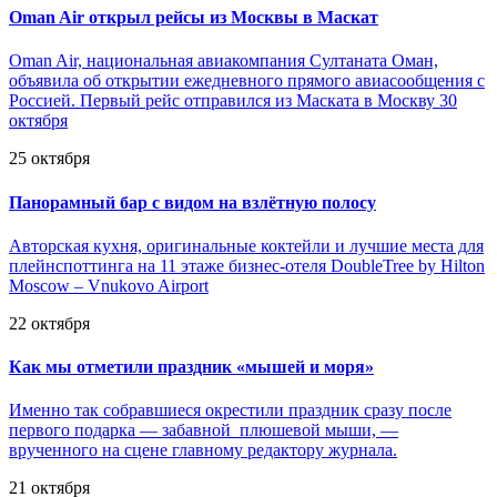
Oman Air открыл рейсы из Москвы в Маскат
Oman Air, национальная авиакомпания Султаната Оман,
объявила об открытии ежедневного прямого авиасообщения с
Россией. Первый рейс отправился из Маската в Москву 30
октября
25 октября
Панорамный бар с видом на взлётную полосу
Авторская кухня, оригинальные коктейли и лучшие места для
плейнспоттинга на 11 этаже бизнес-отеля DoubleTree by Hilton
Moscow – Vnukovo Airport
22 октября
Как мы отметили праздник «мышей и моря»
Именно так собравшиеся окрестили праздник сразу после
первого подарка — забавной плюшевой мыши, —
врученного на сцене главному редактору журнала.
21 октября