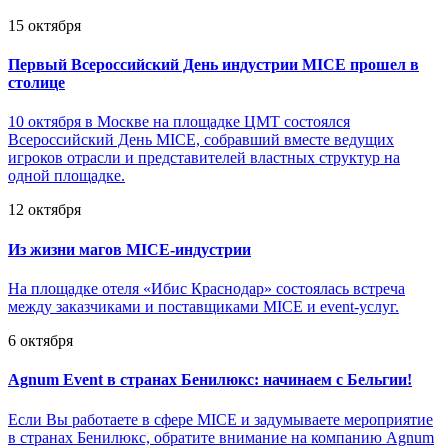
15 октября
Первый Всероссийский День индустрии MICE прошел в
столице
10 октября в Москве на площадке ЦМТ состоялся
Всероссийский День MICE, собравший вместе ведущих
игроков отрасли и представителей властных структур на
одной площадке.
12 октября
Из жизни магов MICE-индустрии
На площадке отеля «Ибис Краснодар» состоялась встреча
между заказчиками и поставщиками MICE и event-услуг.
6 октября
Agnum Event в странах Бенилюкс: начинаем с Бельгии!
Если Вы работаете в сфере MICE и задумываете мероприятие
в странах Бенилюкс, обратите внимание на компанию Agnum