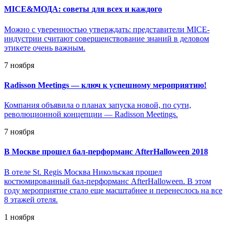
MICE&МОДА: советы для всех и каждого
Можно с уверенностью утверждать: представители MICE-
индустрии считают совершенствование знаний в деловом
этикете очень важным.
7 ноября
Radisson Meetings — ключ к успешному мероприятию!
Компания объявила о планах запуска новой, по сути,
революционной концепции — Radisson Meetings.
7 ноября
В Москве прошел бал-перформанс AfterHalloween 2018
В отеле St. Regis Москва Никольская прошел
костюмированный бал-перформанс AfterHalloween. В этом
году мероприятие стало еще масштабнее и перенеслось на все
8 этажей отеля.
1 ноября