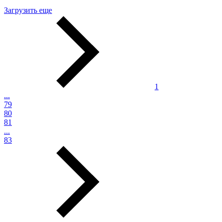
Загрузить еще
1
...
79
80
81
...
83