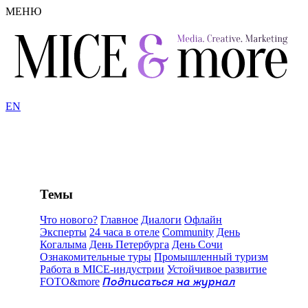
МЕНЮ
EN
Темы
Что нового?
Главное
Диалоги
Офлайн
Эксперты
24 часа в отеле
Community
День
Когалыма
День Петербурга
День Сочи
Ознакомительные туры
Промышленный туризм
Работа в MICE-индустрии
Устойчивое развитие
FOTO&more
Подписаться на журнал