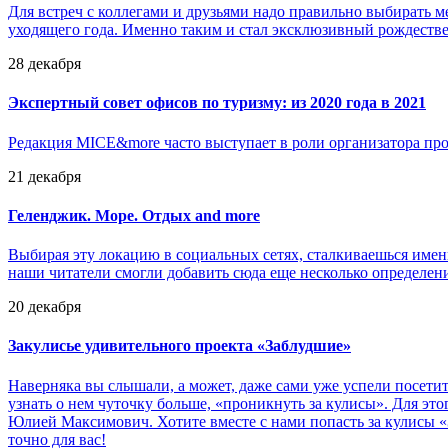
Для встреч с коллегами и друзьями надо правильно выбирать м
уходящего года. Именно таким и стал эксклюзивный рождеств
28 декабря
Экспертный совет офисов по туризму: из 2020 года в 2021
Редакция MICE&more часто выступает в роли организатора пр
21 декабря
Геленджик. Море. Отдых and more
Выбирая эту локацию в социальных сетях, сталкиваешься именн
наши читатели смогли добавить сюда еще несколько определени
20 декабря
Закулисье удивительного проекта «Заблудшие»
Наверняка вы слышали, а может, даже сами уже успели посети
узнать о нем чуточку больше, «проникнуть за кулисы». Для это
Юлией Максимович. Хотите вместе с нами попасть за кулисы «
точно для вас!