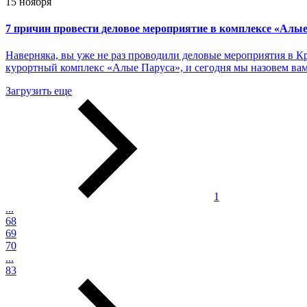
15 ноября
7 причин провести деловое мероприятие в комплексе «Алы
Наверняка, вы уже не раз проводили деловые мероприятия в Кр
курортный комплекс «Алые Паруса», и сегодня мы назовем вам
Загрузить еще
1
...
68
69
70
...
83