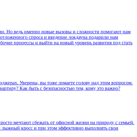
рии. Но ведь именно новые вызовы и сложности помогают нам
 отложенного спроса и введение локдауна подарили нам
рабочие процессы и выйти на новый уровень развития под стать
ссенджерах. Уверены, вы тоже ломаете голову над этим вопросом.
 квартиру? Как быть с безопасностью тем, кому это важно?
 просто мечтают сбежать от офисной жизни на природу с семьей.
или лыжный кросс и при этом эффективно выполнять свои