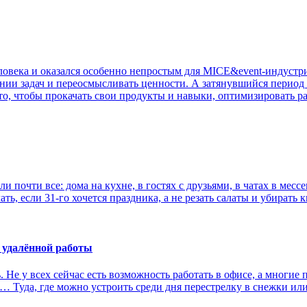
еловека и оказался особенно непростым для MICE&event-индуст
нии задач и переосмысливать ценности. А затянувшийся период
а то, чтобы прокачать свои продукты и навыки, оптимизировать 
или почти все: дома на кухне, в гостях с друзьями, в чатах в ме
ать, если 31-го хочется праздника, а не резать салаты и убирать
 удалённой работы
. Не у всех сейчас есть возможность работать в офисе, а многие
дух… Туда, где можно устроить среди дня перестрелку в снежки 