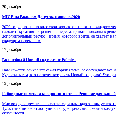
20 декабря
MICE на Вольном Дону: экспириенс-2020
2020 год однозначно внес свои коррективы в жизнь каждого ч
находить креативные решения, пересматривать подходы в реше
дополнительный ресурс – время, которого всегда не хватает н
грядущим переменам.
17 декабря
Волшебный Новый год в отеле Palmira
Нам кажется, сейчас это самая горячая тема, ее обсуждают все 
Куда ехать тем, кто не хочет встречать Новый год дома? Что дел
15 декабря
Гибридные номера и коворкинг в отеле. Решение для вашей
Мир вокруг стремительно меняется, и нам надо за ним успевать
Туда, где в шаговой доступности будет река, лес, свежий воз
обязанности.