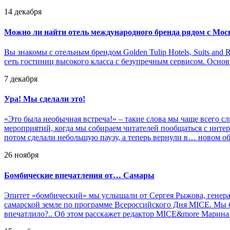
14 декабря
Можно ли найти отель международного бренда рядом с Мос
Вы знакомы с отельным брендом Golden Tulip Hotels, Suits and
сеть гостиниц высокого класса с безупречным сервисом. Основ
7 декабря
Ура! Мы сделали это!
«Это была необычная встреча!» – такие слова мы чаще всего с
мероприятий, когда мы собираем читателей пообщаться с инт
потом сделали небольшую паузу, а теперь вернули в… новом о
26 ноября
Бомбические впечатления от… Самары
Эпитет «бомбический» мы услышали от Сергея Рыжова, генера
самарской земле по программе Всероссийского Дня MICE. Мы бы
впечатлило?.. Об этом расскажет редактор MICE&more Марина 