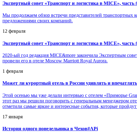
Экспертный совет «Транспорт и логистика в MICE», часть 
Мы продолжаем обзор встречи представителей транспортных ко
предложениями своих компаний.
12 февраля
Экспертный совет «Транспорт и логистика в MICE», часть 
2020-ый год редакция MICE&more закончила Экспертным совето
провели его в отеле Moscow Marriott Royal Aurora.
1 февраля
Может ли курортный отель в России удивлять и впечатлят
Этой осенью мы уже делали интервью с отелем «Приморье Grand
этот раз мы решили поговорить с генеральным менеджером отеля
отметили самые яркие и интересные события, которые пройдут 
17 января
История одного понедельника в Чехов#APi