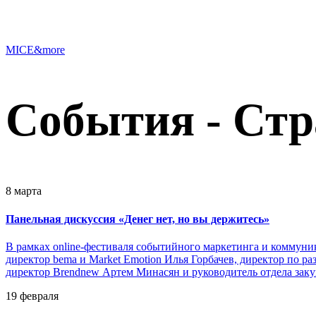
MICE&more
События - Стр
8 марта
Панельная дискуссия «Денег нет, но вы держитесь»
В рамках online-фестиваля событийного маркетинга и коммуник
директор bema и Market Emotion Илья Горбачев, директор по р
директор Brendnew Артем Минасян и руководитель отдела заку
19 февраля