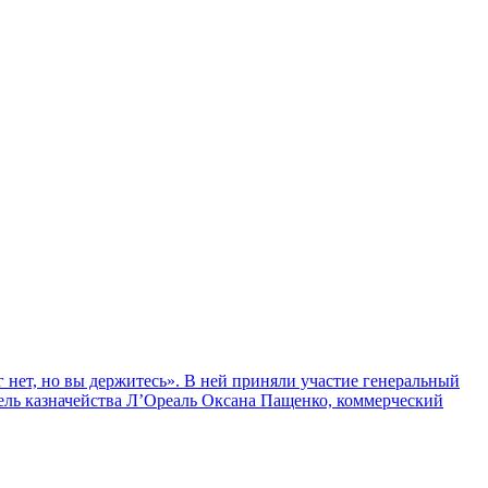
г нет, но вы держитесь». В ней приняли участие генеральный
тель казначейства Л’Ореаль Оксана Пащенко, коммерческий