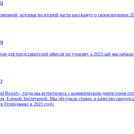
#2
мпаний, которые во второй части расскажут о своем видении 2
#1
м для представителей офисов по туризму, а 2021-ый мы начали
ь?
 Resort», тогда мы встретились с коммерческим директором оте
, Еленой Заплетиной. Мы обсудили сервис и качество продукта, 
в Геленджике в 2021 году.