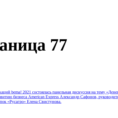
аница 77
аций bema! 2021 состоялась панельная дискуссия на тему «Дене
азвитию бизнеса American Express Александр Сафонов, руководи
пок «Русагро» Елена Свистунова.