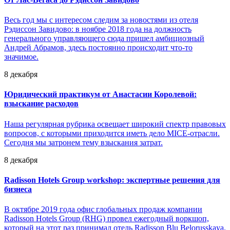
Весь год мы с интересом следим за новостями из отеля
Рэдиссон Завидово: в ноябре 2018 года на должность
генерального управляющего сюда пришел амбициозный
Андрей Абрамов, здесь постоянно происходит что-то
значимое.
8 декабря
Юридический практикум от Анастасии Королевой:
взыскание расходов
Наша регулярная рубрика освещает широкий спектр правовых
вопросов, с которыми приходится иметь дело MICE-отрасли.
Сегодня мы затронем тему взыскания затрат.
8 декабря
Radisson Hotels Group workshop: экспертные решения для
бизнеса
В октябре 2019 года офис глобальных продаж компании
Radisson Hotels Group (RHG) провел ежегодный воркшоп,
который на этот раз принимал отель Radisson Blu Belorusskaya.