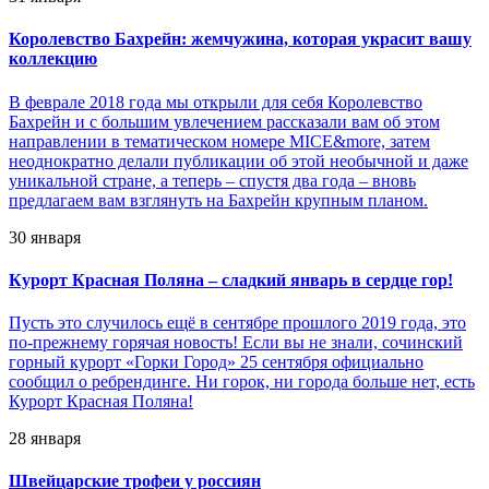
Королевство Бахрейн: жемчужина, которая украсит вашу
коллекцию
В феврале 2018 года мы открыли для себя Королевство
Бахрейн и с большим увлечением рассказали вам об этом
направлении в тематическом номере MICE&more, затем
неоднократно делали публикации об этой необычной и даже
уникальной стране, а теперь – спустя два года – вновь
предлагаем вам взглянуть на Бахрейн крупным планом.
30 января
Курорт Красная Поляна – сладкий январь в сердце гор!
Пусть это случилось ещё в сентябре прошлого 2019 года, это
по-прежнему горячая новость! Если вы не знали, сочинский
горный курорт «Горки Город» 25 сентября официально
сообщил о ребрендинге. Ни горок, ни города больше нет, есть
Курорт Красная Поляна!
28 января
Швейцарские трофеи у россиян