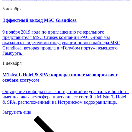
5 декабря
Эффектный выход MSC Grandiosa
9 ноября 2019 года по приглашению генерального
представителя MSC Cruises компании PAC Group мы
оказались свидетелями инаугурации нового лайнера MSC
Grandiosa, которая прошла в «Голубом порту» немецкого
Гамбурга.
1 декабря
M'Istra'L Hotel & SPA: корпоративные мероприятия с
особым статусом
Ощущение свободы и лёгкости, тонкий вкус, стиль и bon ton –
именно такая атмосфера притягивает гостей в M’Istra’L Hotel
& SPA, расположенный на Истринском водохранилище.
Загрузить еще