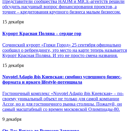
Представители сообщества НАОМ и MICE-агентств решили
обсудить насущный вопрос финансирования проектов, а
точнее – кредитования крупного бизнеса малым бизнесом.
15 декабря
Курорт Красная Поляна – сердце гор
Сочинский курорт «Горки Город» 25 сентября официально
сообщил о ребрендинге, это место на карте теперь называется
Курорт Красная Поляна. И это не просто смена названия.
15 декабря
Novotel Adagio ibis Киевская: симбиоз успешного бизнес-
формата и яркого lifestyle-потенциала
Гостиничный комплекс «Novotel Adagio ibis Киевская» – по-
своему уникальный объект не только для самой компании
Accor, но и для гостиничного рынка столицы. Пожалуй, он
самый масштабный со времен московской Олимпиады-80.
9 декабря
От Лас-Вегаса до Рэдиссон Завидово