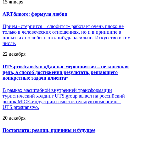
15 января
ART&more: формула любви
Прием «стерпится – слюбится» работает очень плохо не
только в человеческих отношениях, но и в принципе в
попытках полюбить что-нибудь насильно. Искусство в том
числе.
22 декабря
UTS.prostranstvo: «Для нас мероприятия – не конечная
цель, а способ достижения результата, решающего
конкретные задачи клиента»
В рамках масштабной внутренней трансформации
туристический холдинг UTS.group вывел на российский
рынок MICE-индустрии самостоятельную компанию –
UTS.prostranstvo.
20 декабря
Постоплата: реалии, причины и будущее