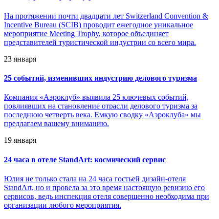
На протяжении почти двадцати лет Switzerland Convention &
Incentive Bureau (SCIB) проводит ежегодное уникальное
мероприятие Meeting Trophy, которое объединяет
представителей туристической индустрии со всего мира.
23 января
25 событий, изменивших индустрию делового туризма
Компания «Аэроклуб» выявила 25 ключевых событий,
повлиявших на становление отрасли делового туризма за
последнюю четверть века. Емкую сводку «Аэроклуба» мы
предлагаем вашему вниманию.
19 января
24 часа в отеле StandArt: космический сервис
Юлия не только стала на 24 часа гостьей дизайн-отеля
StandArt, но и провела за это время настоящую ревизию его
сервисов, ведь инспекция отеля совершенно необходима при
организации любого мероприятия.