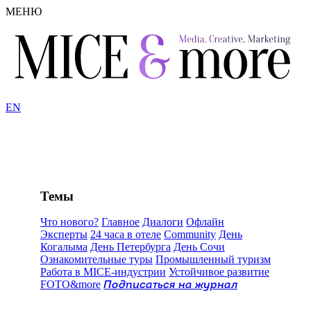
МЕНЮ
EN
Темы
Что нового?
Главное
Диалоги
Офлайн
Эксперты
24 часа в отеле
Community
День
Когалыма
День Петербурга
День Сочи
Ознакомительные туры
Промышленный туризм
Работа в MICE-индустрии
Устойчивое развитие
FOTO&more
Подписаться на журнал