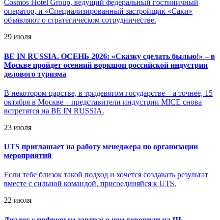
Cosmos Hotel Group, ведущий федеральный гостиничный
оператор, и «Специализированный застройщик «Саки»
объявляют о стратегическом сотрудничестве.
29 июля
BE IN RUSSIA. ОСЕНЬ 2026: «Сказку сделать былью!» – в
Москве пройдет осенний воркшоп российской индустрии
делового туризма
В некотором царстве, в тридевятом государстве – а точнее, 15
октября в Москве – представители индустрии MICE снова
встретятся на BE IN RUSSIA.
23 июля
UTS приглашает на работу менеджера по организации
мероприятий
Если тебе близок такой подход и хочется создавать результат
вместе с сильной командой, присоединяйся к UTS.
22 июля
Диалог с цифровым завтра: о чем говорили на III