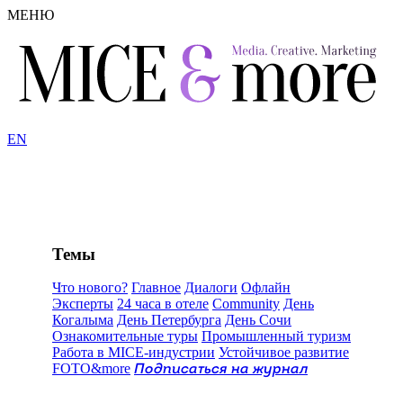
МЕНЮ
EN
Темы
Что нового?
Главное
Диалоги
Офлайн
Эксперты
24 часа в отеле
Community
День
Когалыма
День Петербурга
День Сочи
Ознакомительные туры
Промышленный туризм
Работа в MICE-индустрии
Устойчивое развитие
FOTO&more
Подписаться на журнал