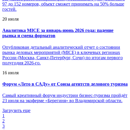
97 до 152 номеров, объект сможет принимать на 50% больше
гостей.
20 июля
Аналитика MICE за январь-июнь 2026 года: падение
рынка и смена форматов
Опубликован детальный аналитический отчет о состоянии
рынка деловых мероприятий (MICE) в ключевых регионах
России (Москва, Санкт-Петербург, Сочи) по итогам первого
полугодия 2026-го.
16 июля
Форум «Лето в САДу» от Союза агентств делового туризма
Самый креативный форум индустрии бизнес-туризма пройдёт
23 июля на экоферме «Берегиня» во Владимирской области.
Загрузить еще
1
2
3