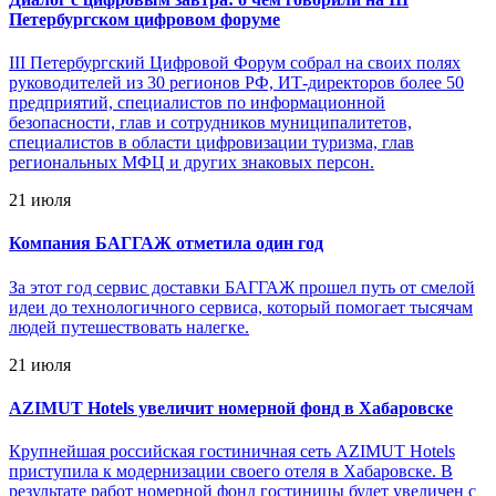
Петербургском цифровом форуме
III Петербургский Цифровой Форум собрал на своих полях
руководителей из 30 регионов РФ, ИТ-директоров более 50
предприятий, специалистов по информационной
безопасности, глав и сотрудников муниципалитетов,
специалистов в области цифровизации туризма, глав
региональных МФЦ и других знаковых персон.
21 июля
Компания БАГГАЖ отметила один год
За этот год сервис доставки БАГГАЖ прошел путь от смелой
идеи до технологичного сервиса, который помогает тысячам
людей путешествовать налегке.
21 июля
AZIMUT Hotels увеличит номерной фонд в Хабаровске
Крупнейшая российская гостиничная сеть AZIMUT Hotels
приступила к модернизации своего отеля в Хабаровске. В
результате работ номерной фонд гостиницы будет увеличен с