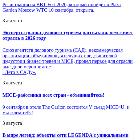
Регистрация на BBT Fest 2026, который пройдёт в Plaza
Garden Moscow WTC 10 сентября, открыта.
3 августа
Эксперты рынка делового туризма рассказали, чем живет
отрасль в 2026 году
Союз агентств делового туризма (САД), некоммерческая
организация, объединяющая ведущих представителей
индустрии бизнес-тревел и MICE, провел первое для отрасли
выездное мероприятие
«Лето в САДу».
3 августа
MICE-работники всех стран - объединяйтесь!
9 сентября в отеле The Carlton состоится V съезд MICE4U, и
мы ждем тебя!
3 августа
В мире легенд: объекты сети LEGENDA с уникальными