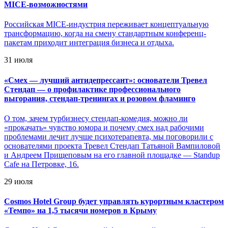
MICE-возможностями
Российская MICE-индустрия переживает концептуальную
трансформацию, когда на смену стандартным конференц-
пакетам приходит интеграция бизнеса и отдыха.
31 июля
«
Смех — лучший антидепрессант»: основатели Тревел
Стендап — о профилактике профессионального
выгорания, стендап-тренингах и розовом фламинго
О том, зачем турбизнесу стендап-комедия, можно ли
«прокачать» чувство юмора и почему смех над рабочими
проблемами лечит лучше психотерапевта, мы поговорили с
основателями проекта Тревел Стендап Татьяной Вампиловой
и Андреем Прищеповым на его главной площадке — Standup
Cafe на Петровке, 16.
29 июля
Cosmos Hotel Group будет управлять курортным кластером
«Темпо» на 1,5 тысячи номеров в Крыму