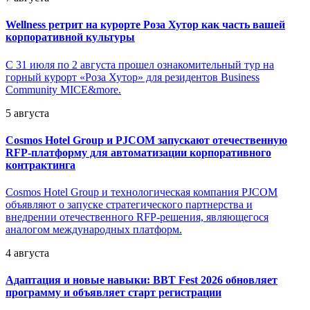
Wellness ретрит на курорте Роза Хутор как часть вашей
корпоративной культуры
С 31 июля по 2 августа прошел ознакомительный тур на
горный курорт «Роза Хутор» для резидентов Business
Community MICE&more.
5 августа
Cosmos Hotel Group и PJCOM запускают отечественную
RFP-платформу для автоматизации корпоративного
контрактинга
Cosmos Hotel Group и технологическая компания PJCOM
объявляют о запуске стратегического партнерства и
внедрении отечественного RFP-решения, являющегося
аналогом международных платформ.
4 августа
Адаптация и новые навыки: BBT Fest 2026 обновляет
программу и объявляет старт регистрации