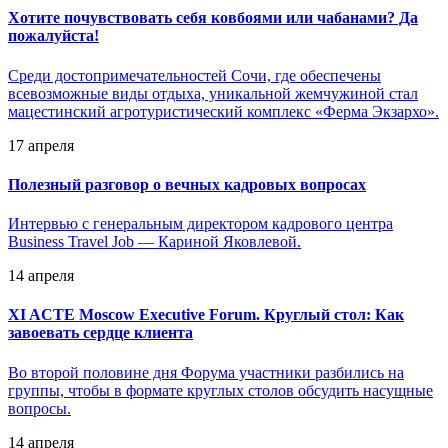
Хотите почувствовать себя ковбоями или чабанами? Да
пожалуйста!
Среди достопримечательностей Сочи, где обеспечены
всевозможные виды отдыха, уникальной жемчужиной стал
мацестинский агротуристический комплекс «Ферма Экзархо».
17 апреля
Полезный разговор о вечных кадровых вопросах
Интервью с генеральным директором кадрового центра
Business Travel Job — Кариной Яковлевой.
14 апреля
XI ACTE Moscow Executive Forum. Круглый стол: Как
завоевать сердце клиента
Во второй половине дня Форума участники разбились на
группы, чтобы в формате круглых столов обсудить насущные
вопросы.
14 апреля