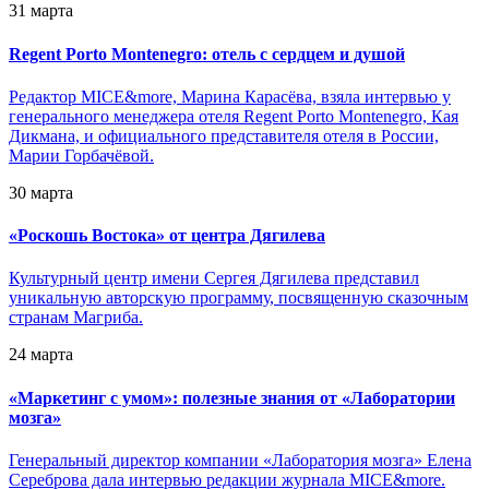
31 марта
Regent Porto Montenegro: отель с сердцем и душой
Редактор MICE&more, Марина Карасёва, взяла интервью у
генерального менеджера отеля Regent Porto Montenegro, Кая
Дикмана, и официального представителя отеля в России,
Марии Горбачёвой.
30 марта
«
Роскошь Востока» от центра Дягилева
Культурный центр имени Сергея Дягилева представил
уникальную авторскую программу, посвященную сказочным
странам Магриба.
24 марта
«
Маркетинг с умом»: полезные знания от «Лаборатории
мозга»
Генеральный директор компании «Лаборатория мозга» Елена
Сереброва дала интервью редакции журнала MICE&more.