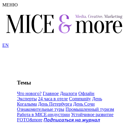
МЕНЮ
EN
Темы
Что нового?
Главное
Диалоги
Офлайн
Эксперты
24 часа в отеле
Community
День
Когалыма
День Петербурга
День Сочи
Ознакомительные туры
Промышленный туризм
Работа в MICE-индустрии
Устойчивое развитие
FOTO&more
Подписаться на журнал