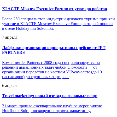
XI ACTE Moscow Executive Forum: от утюга до роботов
Более 250 специалистов индустрии делового туризма приняли
участие в XI ACTE Moscow Executive Forum, который прошел
в отеле Holiday Inn Sokolniki.
7 апреля
Лайфхаки организации корпоративных рейсов от JET
PARTNERS
Компания Jet Partners с 2008 года специализируется на
решении авиационных задач любой сложности — от
организации перелётов на частном VIP-самолете (до 19
пассажиров) до групповых чартеров.
6 апреля
Travel marketing: новый взгляд на знакомые вещи
21 марта прошло ежеквартальное клубное мероприятие
Hotelbook Spirit, посвященное трэвел-маркетингу.