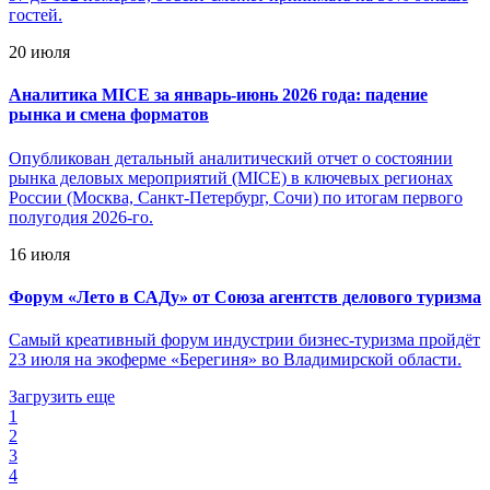
гостей.
20 июля
Аналитика MICE за январь-июнь 2026 года: падение
рынка и смена форматов
Опубликован детальный аналитический отчет о состоянии
рынка деловых мероприятий (MICE) в ключевых регионах
России (Москва, Санкт-Петербург, Сочи) по итогам первого
полугодия 2026-го.
16 июля
Форум «Лето в САДу» от Союза агентств делового туризма
Самый креативный форум индустрии бизнес-туризма пройдёт
23 июля на экоферме «Берегиня» во Владимирской области.
Загрузить еще
1
2
3
4