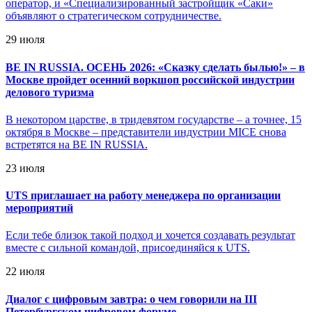
оператор, и «Специализированный застройщик «Саки»
объявляют о стратегическом сотрудничестве.
29 июля
BE IN RUSSIA. ОСЕНЬ 2026: «Сказку сделать былью!» – в
Москве пройдет осенний воркшоп российской индустрии
делового туризма
В некотором царстве, в тридевятом государстве – а точнее, 15
октября в Москве – представители индустрии MICE снова
встретятся на BE IN RUSSIA.
23 июля
UTS приглашает на работу менеджера по организации
мероприятий
Если тебе близок такой подход и хочется создавать результат
вместе с сильной командой, присоединяйся к UTS.
22 июля
Диалог с цифровым завтра: о чем говорили на III
Петербургском цифровом форуме