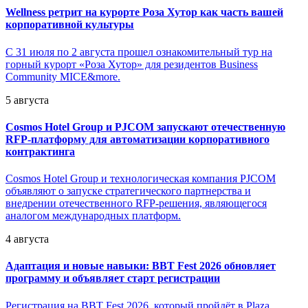
Wellness ретрит на курорте Роза Хутор как часть вашей
корпоративной культуры
С 31 июля по 2 августа прошел ознакомительный тур на
горный курорт «Роза Хутор» для резидентов Business
Community MICE&more.
5 августа
Cosmos Hotel Group и PJCOM запускают отечественную
RFP-платформу для автоматизации корпоративного
контрактинга
Cosmos Hotel Group и технологическая компания PJCOM
объявляют о запуске стратегического партнерства и
внедрении отечественного RFP-решения, являющегося
аналогом международных платформ.
4 августа
Адаптация и новые навыки: BBT Fest 2026 обновляет
программу и объявляет старт регистрации
Регистрация на BBT Fest 2026, который пройдёт в Plaza