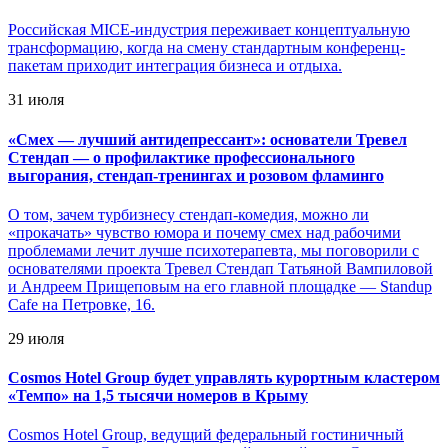
Российская MICE-индустрия переживает концептуальную
трансформацию, когда на смену стандартным конференц-
пакетам приходит интеграция бизнеса и отдыха.
31 июля
«
Смех — лучший антидепрессант»: основатели Тревел
Стендап — о профилактике профессионального
выгорания, стендап-тренингах и розовом фламинго
О том, зачем турбизнесу стендап-комедия, можно ли
«прокачать» чувство юмора и почему смех над рабочими
проблемами лечит лучше психотерапевта, мы поговорили с
основателями проекта Тревел Стендап Татьяной Вампиловой
и Андреем Прищеповым на его главной площадке — Standup
Cafe на Петровке, 16.
29 июля
Cosmos Hotel Group будет управлять курортным кластером
«Темпо» на 1,5 тысячи номеров в Крыму
Cosmos Hotel Group, ведущий федеральный гостиничный