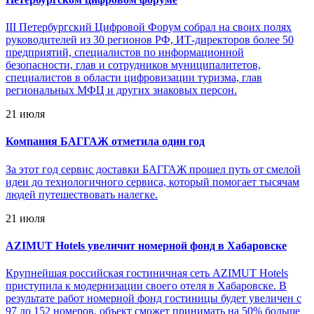
III Петербургский Цифровой Форум собрал на своих полях
руководителей из 30 регионов РФ, ИТ-директоров более 50
предприятий, специалистов по информационной
безопасности, глав и сотрудников муниципалитетов,
специалистов в области цифровизации туризма, глав
региональных МФЦ и других знаковых персон.
21 июля
Компания БАГГАЖ отметила один год
За этот год сервис доставки БАГГАЖ прошел путь от смелой
идеи до технологичного сервиса, который помогает тысячам
людей путешествовать налегке.
21 июля
AZIMUT Hotels увеличит номерной фонд в Хабаровске
Крупнейшая российская гостиничная сеть AZIMUT Hotels
приступила к модернизации своего отеля в Хабаровске. В
результате работ номерной фонд гостиницы будет увеличен с
97 до 152 номеров, объект сможет принимать на 50% больше