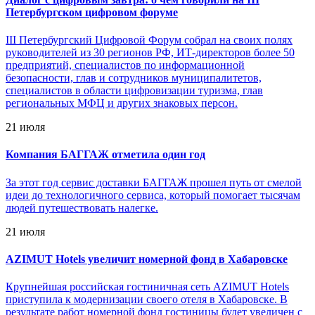
Петербургском цифровом форуме
III Петербургский Цифровой Форум собрал на своих полях
руководителей из 30 регионов РФ, ИТ-директоров более 50
предприятий, специалистов по информационной
безопасности, глав и сотрудников муниципалитетов,
специалистов в области цифровизации туризма, глав
региональных МФЦ и других знаковых персон.
21 июля
Компания БАГГАЖ отметила один год
За этот год сервис доставки БАГГАЖ прошел путь от смелой
идеи до технологичного сервиса, который помогает тысячам
людей путешествовать налегке.
21 июля
AZIMUT Hotels увеличит номерной фонд в Хабаровске
Крупнейшая российская гостиничная сеть AZIMUT Hotels
приступила к модернизации своего отеля в Хабаровске. В
результате работ номерной фонд гостиницы будет увеличен с