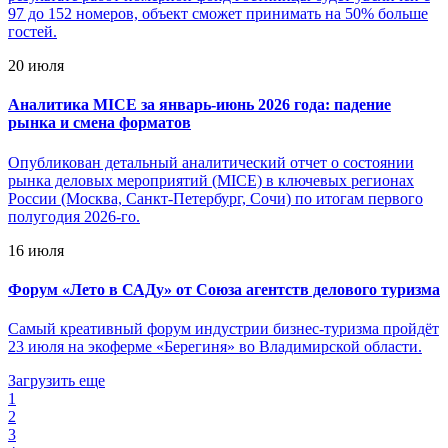
97 до 152 номеров, объект сможет принимать на 50% больше
гостей.
20 июля
Аналитика MICE за январь-июнь 2026 года: падение
рынка и смена форматов
Опубликован детальный аналитический отчет о состоянии
рынка деловых мероприятий (MICE) в ключевых регионах
России (Москва, Санкт-Петербург, Сочи) по итогам первого
полугодия 2026-го.
16 июля
Форум «Лето в САДу» от Союза агентств делового туризма
Самый креативный форум индустрии бизнес-туризма пройдёт
23 июля на экоферме «Берегиня» во Владимирской области.
Загрузить еще
1
2
3