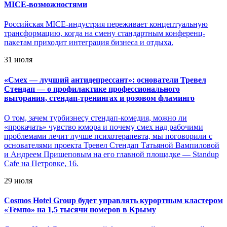
MICE-возможностями
Российская MICE-индустрия переживает концептуальную
трансформацию, когда на смену стандартным конференц-
пакетам приходит интеграция бизнеса и отдыха.
31 июля
«
Смех — лучший антидепрессант»: основатели Тревел
Стендап — о профилактике профессионального
выгорания, стендап-тренингах и розовом фламинго
О том, зачем турбизнесу стендап-комедия, можно ли
«прокачать» чувство юмора и почему смех над рабочими
проблемами лечит лучше психотерапевта, мы поговорили с
основателями проекта Тревел Стендап Татьяной Вампиловой
и Андреем Прищеповым на его главной площадке — Standup
Cafe на Петровке, 16.
29 июля
Cosmos Hotel Group будет управлять курортным кластером
«Темпо» на 1,5 тысячи номеров в Крыму