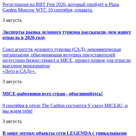
Регистрация на BBT Fest 2026, который пройдёт в Plaza
Garden Moscow WTC 10 сентября, открыта.
3 августа
Эксперты рынка делового туризма рассказали, чем живет
отрасль в 2026 году
Союз агентств делового туризма (САД), некоммерческая
организация, объединяющая ведущих представителей
индустрии бизнес-тревел и MICE, провел первое для отрасли
выездное мероприятие
«Лето в САДу».
3 августа
MICE-работники всех стран - объединяйтесь!
9 сентября в отеле The Carlton состоится V съезд MICE4U, и
мы ждем тебя!
3 августа
В мире легенд: объекты сети LEGENDA с уникальными