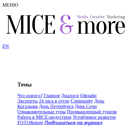
МЕНЮ
EN
Темы
Что нового?
Главное
Диалоги
Офлайн
Эксперты
24 часа в отеле
Community
День
Когалыма
День Петербурга
День Сочи
Ознакомительные туры
Промышленный туризм
Работа в MICE-индустрии
Устойчивое развитие
FOTO&more
Подписаться на журнал