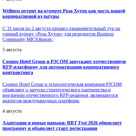
Wellness ретрит на курорте Роза Хутор как часть вашей
корпоративной культуры
С 31 июля по 2 августа прошел ознакомительный тур на
горный курорт «Роза Хутор» для резидентов Business
Community MICE&more.
5 августа
Cosmos Hotel Group и PJCOM запускают отечественную
RFP-платформу для автоматизации корпоративного
контрактинга
Cosmos Hotel Group и технологическая компания PJCOM
объявляют о запуске стратегического партнерства и
внедрении отечественного RFP-решения, являющегося
аналогом международных платформ.
4 августа
Адаптация и новые навыки: BBT Fest 2026 обновляет
программу и объявляет старт регистрации