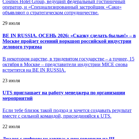
Cosmos Hotel Group, ведущий федеральный гостиничный
оператор, и «Специализированный застройщик «Саки»
объявляют о стратегическом сотрудничестве.
29 июля
BE IN RUSSIA. ОСЕНЬ 2026: «Сказку сделать былью!» – в
Москве пройдет осенний воркшоп российской индустрии
делового туризма
В некотором царстве, в тридевятом государстве – а точнее, 15
октября в Москве – представители индустрии MICE снова
встретятся на BE IN RUSSIA.
23 июля
UTS приглашает на работу менеджера по организации
мероприятий
Если тебе близок такой подход и хочется создавать результат
вместе с сильной командой, присоединяйся к UTS.
22 июля
Диалог с цифровым завтра: о чем говорили на III