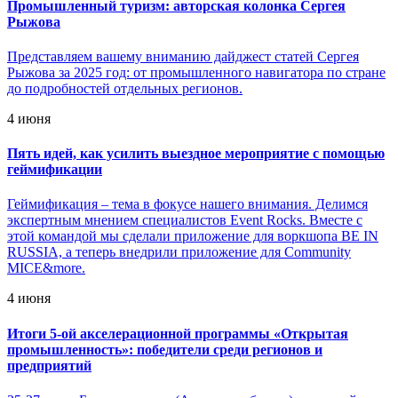
Промышленный туризм: авторская колонка Сергея
Рыжова
Представляем вашему вниманию дайджест статей Сергея
Рыжова за 2025 год: от промышленного навигатора по стране
до подробностей отдельных регионов.
4 июня
Пять идей, как усилить выездное мероприятие с помощью
геймификации
Геймификация – тема в фокусе нашего внимания. Делимся
экспертным мнением специалистов Event Rocks. Вместе с
этой командой мы сделали приложение для воркшопа BE IN
RUSSIA, а теперь внедрили приложение для Community
MICE&more.
4 июня
Итоги 5-ой акселерационной программы «Открытая
промышленность»: победители среди регионов и
предприятий