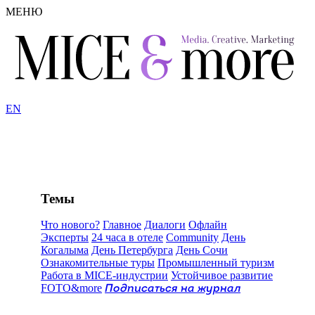
МЕНЮ
EN
Темы
Что нового?
Главное
Диалоги
Офлайн
Эксперты
24 часа в отеле
Community
День
Когалыма
День Петербурга
День Сочи
Ознакомительные туры
Промышленный туризм
Работа в MICE-индустрии
Устойчивое развитие
FOTO&more
Подписаться на журнал