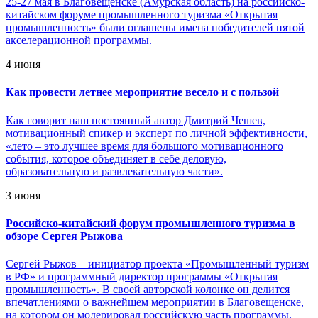
25-27 мая в Благовещенске (Амурская область) на российско-
китайском форуме промышленного туризма «Открытая
промышленность» были оглашены имена победителей пятой
акселерационной программы.
4 июня
Как провести летнее мероприятие весело и с пользой
Как говорит наш постоянный автор Дмитрий Чешев,
мотивационный спикер и эксперт по личной эффективности,
«лето – это лучшее время для большого мотивационного
события, которое объединяет в себе деловую,
образовательную и развлекательную части».
3 июня
Российско-китайский форум промышленного туризма в
обзоре Сергея Рыжова
Сергей Рыжов – инициатор проекта «Промышленный туризм
в РФ» и программный директор программы «Открытая
промышленность». В своей авторской колонке он делится
впечатлениями о важнейшем мероприятии в Благовещенске,
на котором он модерировал российскую часть программы.