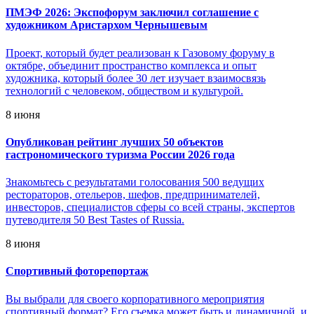
ПМЭФ 2026: Экспофорум заключил соглашение с
художником Аристархом Чернышевым
Проект, который будет реализован к Газовому форуму в
октябре, объединит пространство комплекса и опыт
художника, который более 30 лет изучает взаимосвязь
технологий с человеком, обществом и культурой.
8 июня
Опубликован рейтинг лучших 50 объектов
гастрономического туризма России 2026 года
Знакомьтесь с результатами голосования 500 ведущих
рестораторов, отельеров, шефов, предпринимателей,
инвесторов, специалистов сферы со всей страны, экспертов
путеводителя 50 Best Tastes of Russia.
8 июня
Спортивный фоторепортаж
Вы выбрали для своего корпоративного мероприятия
спортивный формат? Его съемка может быть и динамичной, и