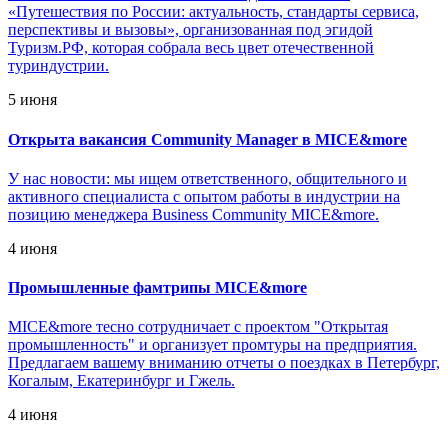
«Путешествия по России: актуальность, стандарты сервиса,
перспективы и вызовы», организованная под эгидой
Туризм.РФ, которая собрала весь цвет отечественной
туриндустрии.
5 июня
Открыта вакансия Community Manager в MICE&more
У нас новости: мы ищем ответственного, общительного и
активного специалиста с опытом работы в индустрии на
позицию менеджера Business Community MICE&more.
4 июня
Промышленные фамтрипы MICE&more
MICE&more тесно сотрудничает с проектом "Открытая
промышленность" и организует промтуры на предприятия.
Предлагаем вашему вниманию отчеты о поездках в Петербург,
Когалым, Екатеринбург и Гжель.
4 июня