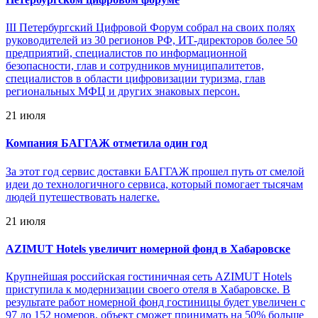
III Петербургский Цифровой Форум собрал на своих полях
руководителей из 30 регионов РФ, ИТ-директоров более 50
предприятий, специалистов по информационной
безопасности, глав и сотрудников муниципалитетов,
специалистов в области цифровизации туризма, глав
региональных МФЦ и других знаковых персон.
21 июля
Компания БАГГАЖ отметила один год
За этот год сервис доставки БАГГАЖ прошел путь от смелой
идеи до технологичного сервиса, который помогает тысячам
людей путешествовать налегке.
21 июля
AZIMUT Hotels увеличит номерной фонд в Хабаровске
Крупнейшая российская гостиничная сеть AZIMUT Hotels
приступила к модернизации своего отеля в Хабаровске. В
результате работ номерной фонд гостиницы будет увеличен с
97 до 152 номеров, объект сможет принимать на 50% больше