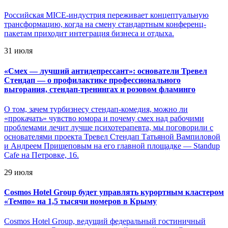
Российская MICE-индустрия переживает концептуальную
трансформацию, когда на смену стандартным конференц-
пакетам приходит интеграция бизнеса и отдыха.
31 июля
«
Смех — лучший антидепрессант»: основатели Тревел
Стендап — о профилактике профессионального
выгорания, стендап-тренингах и розовом фламинго
О том, зачем турбизнесу стендап-комедия, можно ли
«прокачать» чувство юмора и почему смех над рабочими
проблемами лечит лучше психотерапевта, мы поговорили с
основателями проекта Тревел Стендап Татьяной Вампиловой
и Андреем Прищеповым на его главной площадке — Standup
Cafe на Петровке, 16.
29 июля
Cosmos Hotel Group будет управлять курортным кластером
«Темпо» на 1,5 тысячи номеров в Крыму
Cosmos Hotel Group, ведущий федеральный гостиничный