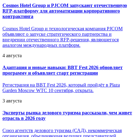
Cosmos Hotel Group и PJCOM запускают отечественную
RFP-платформу для автоматизации корпоративного
контрактинга
Cosmos Hotel Group и технологическая компания PJCOM
объявляют о запуске стратегического партнерства и
внедрении отечественного RFP-решения, являющегося
аналогом международных платформ.
4 августа
Адаптация и новые навыки: BBT Fest 2026 обновляет
программу и объявляет старт регистрации
Регистрация на BBT Fest 2026, который пройдёт в Plaza
Garden Moscow WTC 10 сентября, открыта.
3 августа
Эксперты рынка делового туризма рассказали, чем живет
отрасль в 2026 году
Союз агентств делового туризма (САД), некоммерческая
организация, объединяющая ведущих представителей