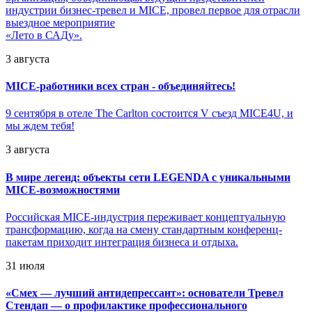
индустрии бизнес-тревел и MICE, провел первое для отрасли
выездное мероприятие
«Лето в САДу».
3 августа
MICE-работники всех стран - объединяйтесь!
9 сентября в отеле The Carlton состоится V съезд MICE4U, и
мы ждем тебя!
3 августа
В мире легенд: объекты сети LEGENDA с уникальными
MICE-возможностями
Российская MICE-индустрия переживает концептуальную
трансформацию, когда на смену стандартным конференц-
пакетам приходит интеграция бизнеса и отдыха.
31 июля
«
Смех — лучший антидепрессант»: основатели Тревел
Стендап — о профилактике профессионального