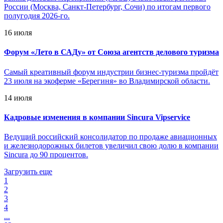
России (Москва, Санкт-Петербург, Сочи) по итогам первого
полугодия 2026-го.
16 июля
Форум «Лето в САДу» от Союза агентств делового туризма
Самый креативный форум индустрии бизнес-туризма пройдёт
23 июля на экоферме «Берегиня» во Владимирской области.
14 июля
Кадровые изменения в компании Sincura Vipservice
Ведущий российский консолидатор по продаже авиационных
и железнодорожных билетов увеличил свою долю в компании
Sincura до 90 процентов.
Загрузить еще
1
2
3
4
...