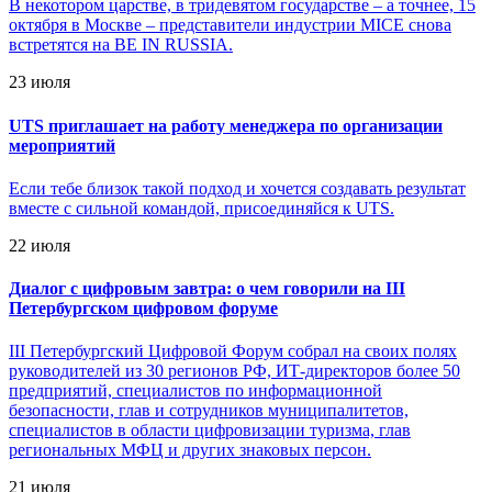
В некотором царстве, в тридевятом государстве – а точнее, 15
октября в Москве – представители индустрии MICE снова
встретятся на BE IN RUSSIA.
23 июля
UTS приглашает на работу менеджера по организации
мероприятий
Если тебе близок такой подход и хочется создавать результат
вместе с сильной командой, присоединяйся к UTS.
22 июля
Диалог с цифровым завтра: о чем говорили на III
Петербургском цифровом форуме
III Петербургский Цифровой Форум собрал на своих полях
руководителей из 30 регионов РФ, ИТ-директоров более 50
предприятий, специалистов по информационной
безопасности, глав и сотрудников муниципалитетов,
специалистов в области цифровизации туризма, глав
региональных МФЦ и других знаковых персон.
21 июля