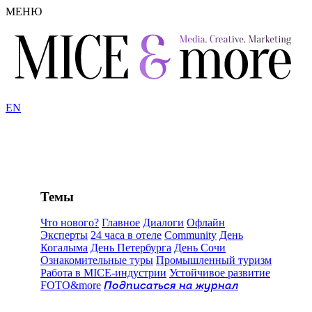
МЕНЮ
EN
Темы
Что нового?
Главное
Диалоги
Офлайн
Эксперты
24 часа в отеле
Community
День
Когалыма
День Петербурга
День Сочи
Ознакомительные туры
Промышленный туризм
Работа в MICE-индустрии
Устойчивое развитие
FOTO&more
Подписаться на журнал