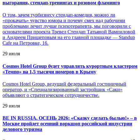
выгорания, стендап-тренингах и розовом фламинго
О том, зачем турбизнесу стендап-комедия, можно ли
«прокачать» чувство юмора и почему смех над рабочими
проблемами лечит лучше психотерапевта, мы поговорили с
основателями проекта Тревел Стендап Татьяной Вампиловой
и Андреем Прищеповым на его главной площадке — Standup
Cafe на Петровке, 16.
29 июля
Cosmos Hotel Group будет управлять курортным кластером
«Темпо» на 1,5 тысячи номеров в Крыму
Cosmos Hotel Group, ведущий федеральный гостиничный
оператор, и «Специализированный застройщик «Саки»
объявляют о стратегическом сотрудничестве.
29 июля
BE IN RUSSIA. ОСЕНЬ 2026: «Сказку сделать былью!» – в
Москве пройдет осенний воркшоп российской индустрии
делового туризма