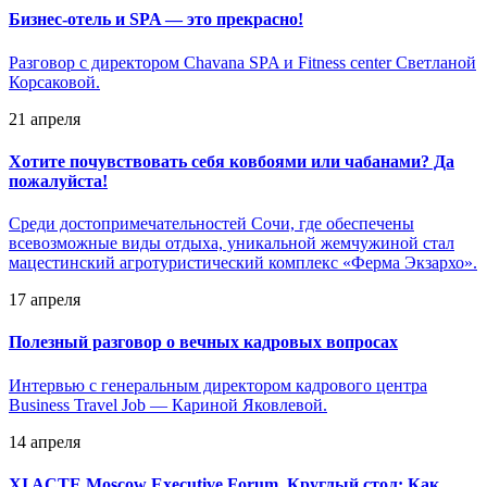
Бизнес-отель и SPA — это прекрасно!
Разговор с директором Chavana SPA и Fitness center Светланой
Корсаковой.
21 апреля
Хотите почувствовать себя ковбоями или чабанами? Да
пожалуйста!
Среди достопримечательностей Сочи, где обеспечены
всевозможные виды отдыха, уникальной жемчужиной стал
мацестинский агротуристический комплекс «Ферма Экзархо».
17 апреля
Полезный разговор о вечных кадровых вопросах
Интервью с генеральным директором кадрового центра
Business Travel Job — Кариной Яковлевой.
14 апреля
XI ACTE Moscow Executive Forum. Круглый стол: Как