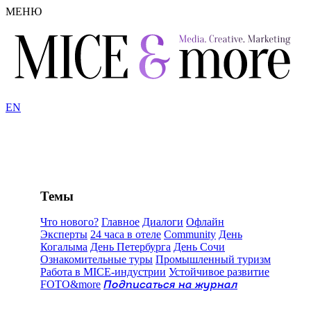
МЕНЮ
EN
Темы
Что нового?
Главное
Диалоги
Офлайн
Эксперты
24 часа в отеле
Community
День
Когалыма
День Петербурга
День Сочи
Ознакомительные туры
Промышленный туризм
Работа в MICE-индустрии
Устойчивое развитие
FOTO&more
Подписаться на журнал