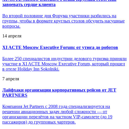
завоевать сердце клиента
Во второй половине дня Форума участники разбились на
группы, чтобы в формате круглых столов обсудить насущные
вопросы.
14 апреля
XI ACTE Moscow Executive Forum: от утюга до роботов
Более 250 специалистов индустрии делового туризма приняли
участие в XI ACTE Moscow Executive Forum, который прошел
в отеле Holiday Inn Sokolniki.
7 апреля
Лайфхаки организации корпоративных рейсов от JET
PARTNERS
Компания Jet Partners с 2008 года специализируется на
решении авиационных задач любой сложности — от
организации перелётов на частном VIP-самолете (до 19
пассажиров) до групповых чартеров.