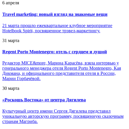
6 апреля
Travel marketing: новый взгляд на знакомые вещи
21 марта прошло ежеквартальное клубное мероприятие
Hotelbook Spirit, посвященное трэвел-маркетингу.
31 марта
Regent Porto Montenegro: отель с сердцем и душой
Редактор MICE&more, Марина Карасёва, взяла интервью у
генерального менеджера отеля Regent Porto Montenegro, Кая
Дикмана, и официального представителя отеля в России,
Марии Горбачёвой.
30 марта
«
Роскошь Востока» от центра Дягилева
Культурный центр имени Сергея Дягилева представил
уникальную авторскую программу, посвященную сказочным
странам Магриба.