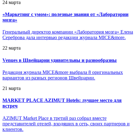
24 марта
«
Маркетинг с умом»: полезные знания от «Лаборатории
мозга»
Генеральный директор компании «Лаборатория мозга» Елена
Сереброва дала интервью редакции журнала MICE&more.
22 марта
Venues в Швейцарии удивительны и разнообразны
Редакция журнала MICE&more выбрала 8 оригинальных
вариантов из разных регионов Швейцарии.
21 марта
MARKET PLACE AZIMUT Hotels: лучшее место для
встреч
AZIMUT Market Place в третий раз собрал вместе
представителей отелей, входящих в сеть, своих партнеров и
клиентов.