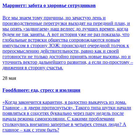
Марриотт: забота о здоровье сотрудников
Все мы знаем тому причины, но зачастую лень и
производственные перегрузки выходят на передний план, и
мы опять «задвигаем» наш велнес до лучших времен, когда
будем не так заняты. А вот история уже не раз показала, что
глобальные встряски общества сопровождаются новым
импульсом в сторону ЗОЖ: происходит очередной толчок к
переосмыслению действительности, равно как и своей
готовности не только достойно принять новые вызовы, но и
уточнить вектор дальнейшего развития, а если по-простому –
движения в сторону счастья.
28 мая
Food&more: еда, стресс и изоляция
«Когда закончится карантин, я радостно выкачусь из дома.
Главное – в двери протиснуться». Такого типа шутки начали
появляться в соцсетях буквально через пару недель после
начала режима самоизоляции. С какими проблемами
столкнулись внезапно запертые в четырех стенах люди? А
главное – как с этим быть?