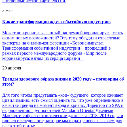
Гастрономической карте России.
3 мая
Какие трансформации ждут событийную индустрию
Может ли кризис, вызванный пандемией коронавируса, стать
окном новых возможностей? Эту тему обсудили отраслевые
эксперты на онлайн-конференции «Коронаимпульс.
Трансформация событийной индустрии», прошедшей в
рамках первого международного форума «Мир после
коронавируса: взгляд из сердца Евразии».
29 апреля
Тренды здорового образа жизни в 2020 году – поговорим об
этом?
Для того чтобы предугадать «код» будущего, которое ожидает
цивилизацию, есть смысл оценить то, что уже определилось в
качестве тренда на момент входа в кризис. Директор по SPA и
оздоровлению группы отелей Mandarin Oriental Джереми
Маккарти собрал статистические данные за 2018–2019 годы и
провел исследование, которое мы вкратце пересказываем для
вас в этой статье.