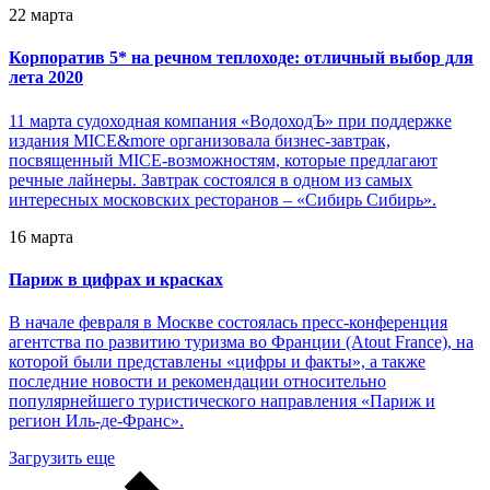
22 марта
Корпоратив 5* на речном теплоходе: отличный выбор для
лета 2020
11 марта судоходная компания «ВодоходЪ» при поддержке
издания MICE&more организовала бизнес-завтрак,
посвященный MICE-возможностям, которые предлагают
речные лайнеры. Завтрак состоялся в одном из самых
интересных московских ресторанов – «Сибирь Сибирь».
16 марта
Париж в цифрах и красках
В начале февраля в Москве состоялась пресс-конференция
агентства по развитию туризма во Франции (Atout France), на
которой были представлены «цифры и факты», а также
последние новости и рекомендации относительно
популярнейшего туристического направления «Париж и
регион Иль-де-Франс».
Загрузить еще