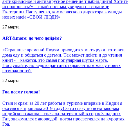
антикризисное и антивирусное решение тимбилдинга! Хотите
использовать?» – такой пост мы увидели на странице
Екатерины Пастушенко, коммерческого директора команды
новых идей «СВОИ ЛЮДИ».
27 марта
ART&more: до чего дойдём?
«Страшные времена! Людям приходится мыть руки, готовить
дома еду и общаться с детьми. Так может дойти и до чтения
книг!» – кажется, это самая популярная шутка марта.
Послушайте, но ведь карантин открывает нам массу новых
возможностей.
22 марта
Гоа всему голова!
Стыд и срам: за 20 лет работы в туризме впервые в Индии я
оказался в прошлом 2019 году! Зато сразу по всем законам
индийского жанра – сначала, затерянный в горах Западных
Гат, знакомился с аюрведой, потом просветлялся на курортах
Гоа.