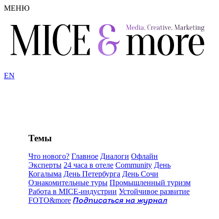
МЕНЮ
EN
Темы
Что нового?
Главное
Диалоги
Офлайн
Эксперты
24 часа в отеле
Community
День
Когалыма
День Петербурга
День Сочи
Ознакомительные туры
Промышленный туризм
Работа в MICE-индустрии
Устойчивое развитие
FOTO&more
Подписаться на журнал