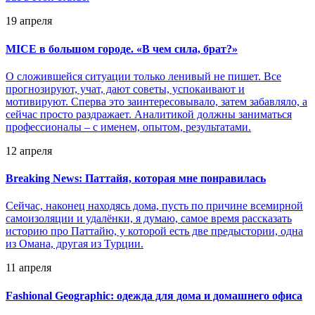
19 апреля
MICE в большом городе. «В чем сила, брат?»
О сложившейся ситуации только ленивый не пишет. Все
прогнозируют, учат, дают советы, успокаивают и
мотивируют. Сперва это заинтересовывало, затем забавляло, а
сейчас просто раздражает. Аналитикой должны заниматься
профессионалы – с именем, опытом, результатами.
12 апреля
Breaking News: Паттайя, которая мне понравилась
Сейчас, наконец находясь дома, пусть по причине всемирной
самоизоляции и удалёнки, я думаю, самое время рассказать
историю про Паттайю, у которой есть две предыстории, одна
из Омана, другая из Турции.
11 апреля
Fashional Geographic: одежда для дома и домашнего офиса