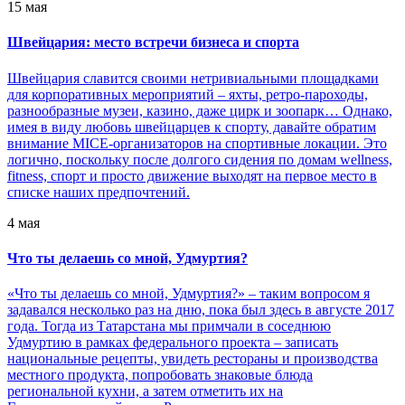
15 мая
Швейцария: место встречи бизнеса и спорта
Швейцария славится своими нетривиальными площадками
для корпоративных мероприятий – яхты, ретро-пароходы,
разнообразные музеи, казино, даже цирк и зоопарк… Однако,
имея в виду любовь швейцарцев к спорту, давайте обратим
внимание MICE-организаторов на спортивные локации. Это
логично, поскольку после долгого сидения по домам wellness,
fitness, спорт и просто движение выходят на первое место в
списке наших предпочтений.
4 мая
Что ты делаешь со мной, Удмуртия?
«Что ты делаешь со мной, Удмуртия?» – таким вопросом я
задавался несколько раз на дню, пока был здесь в августе 2017
года. Тогда из Татарстана мы примчали в соседнюю
Удмуртию в рамках федерального проекта – записать
национальные рецепты, увидеть рестораны и производства
местного продукта, попробовать знаковые блюда
региональной кухни, а затем отметить их на