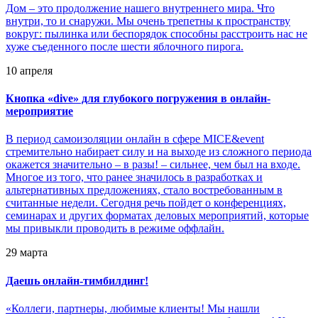
Дом – это продолжение нашего внутреннего мира. Что
внутри, то и снаружи. Мы очень трепетны к пространству
вокруг: пылинка или беспорядок способны расстроить нас не
хуже съеденного после шести яблочного пирога.
10 апреля
Кнопка «dive» для глубокого погружения в онлайн-
мероприятие
В период самоизоляции онлайн в сфере MICE&event
стремительно набирает силу и на выходе из сложного периода
окажется значительно – в разы! – сильнее, чем был на входе.
Многое из того, что ранее значилось в разработках и
альтернативных предложениях, стало востребованным в
считанные недели. Cегодня речь пойдет о конференциях,
семинарах и других форматах деловых мероприятий, которые
мы привыкли проводить в режиме оффлайн.
29 марта
Даешь онлайн-тимбилдинг!
«Коллеги, партнеры, любимые клиенты! Мы нашли