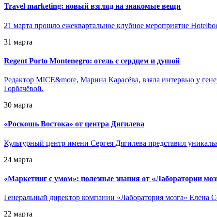
Travel marketing: новый взгляд на знакомые вещи
21 марта прошло ежеквартальное клубное мероприятие Hotelbook
31 марта
Regent Porto Montenegro: отель с сердцем и душой
Редактор MICE&more, Марина Карасёва, взяла интервью у генер
Горбачёвой.
30 марта
«
Роскошь Востока» от центра Дягилева
Культурный центр имени Сергея Дягилева представил уникал
24 марта
«
Маркетинг с умом»: полезные знания от «Лаборатории моз
Генеральный директор компании «Лаборатория мозга» Елена 
22 марта