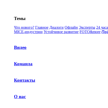
Темы
Что нового?
Главное
Диалоги
Офлайн
Эксперты
24 часа
MICE-индустрии
Устойчивое развитие
FOTO&more
По
Видео
Команда
Контакты
О нас