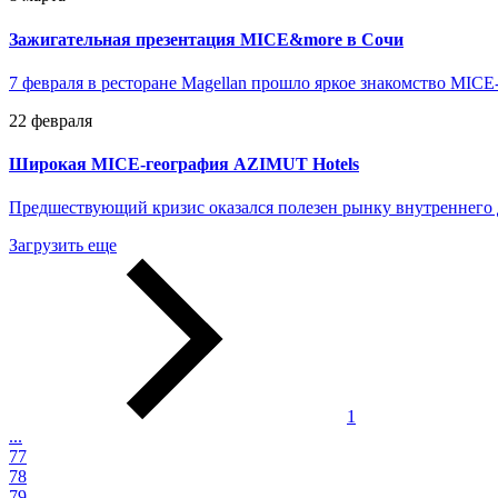
Зажигательная презентация MICE&more в Сочи
7 февраля в ресторане Magellan прошло яркое знакомство MIC
22 февраля
Широкая MICE-география AZIMUT Hotels
Предшествующий кризис оказался полезен рынку внутреннего д
Загрузить еще
1
...
77
78
79