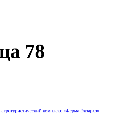
ца 78
 агротуристический комплекс «Ферма Экзархо».