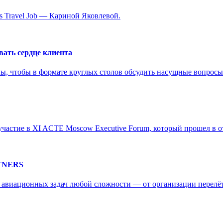
s Travel Job — Кариной Яковлевой.
вать сердце клиента
ы, чтобы в формате круглых столов обсудить насущные вопросы
частие в XI ACTE Moscow Executive Forum, который прошел в отел
RTNERS
ии авиационных задач любой сложности — от организации перелё