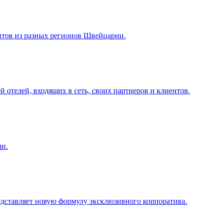
тов из разных регионов Швейцарии.
й отелей, входящих в сеть, своих партнеров и клиентов.
чи.
дставляет новую формулу эксклюзивного корпоратива.