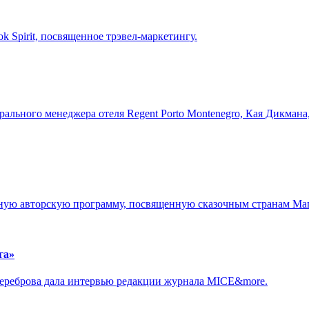
 Spirit, посвященное трэвел-маркетингу.
ального менеджера отеля Regent Porto Montenegro, Кая Дикмана
ьную авторскую программу, посвященную сказочным странам Ма
га»
Сереброва дала интервью редакции журнала MICE&more.