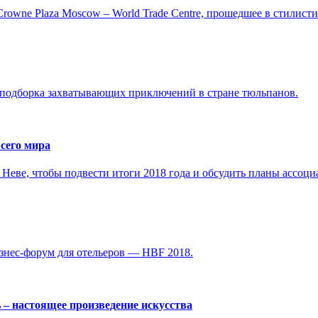
Crowne Plaza Moscow – World Trade Centre, прошедшее в стилисти
 подборка захватывающих приключений в стране тюльпанов.
всего мира
а Неве, чтобы подвести итоги 2018 года и обсудить планы ассоци
изнес-форум для отельеров — HBF 2018.
ь – настоящее произведение искусства