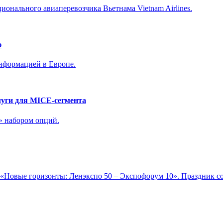
ионального авиаперевозчика Вьетнама Vietnam Airlines.
ю
нформацией в Европе.
уги для MICE-сегмента
» набором опций.
«Новые горизонты: Ленэкспо 50 – Экспофорум 10». Праздник со