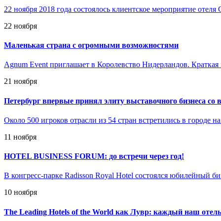
22 ноября 2018 года состоялось клиентское мероприятие отеля 
22 ноября
Маленькая страна с огромными возможностями
Agnum Event приглашает в Королевство Нидерландов. Краткая
21 ноября
Петербург впервые принял элиту выставочного бизнеса со 
Около 500 игроков отрасли из 54 стран встретились в городе н
11 ноября
HOTEL BUSINESS FORUM: до встречи через год!
В конгресс-парке Radisson Royal Hotel состоялся юбилейный б
10 ноября
The Leading Hotels of the World как Лувр: каждый наш отел