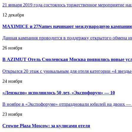
21 января 2019 года состоялось торжественное мероприятие нац
12 декабря
MAXIMICE и 27Names начинают международную кампани
Данная кампания проводится в поддержку открытого обмена и
26 ноября
В AZIMUT Отель Смоленская Москва появились новые усл
Открылся 20 этаж с уникальным для отеля категории «4 звезды
24 ноября
«
Ленэкспо» исполнилось 50 лет, «Экспофорум» — 10
В ноябре в «Экспофоруме» отпраздновали юбилей на двоих — 
23 ноября
Crowne Plaza Moscow: за кулисами отеля