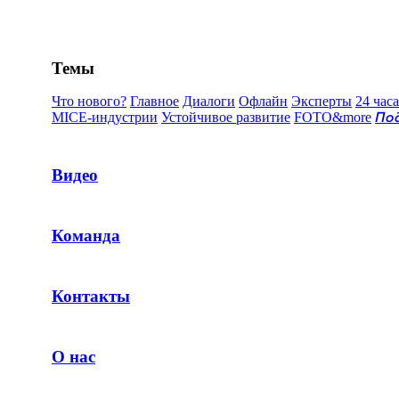
Темы
Что нового?
Главное
Диалоги
Офлайн
Эксперты
24 часа
MICE-индустрии
Устойчивое развитие
FOTO&more
По
Видео
Команда
Контакты
О нас