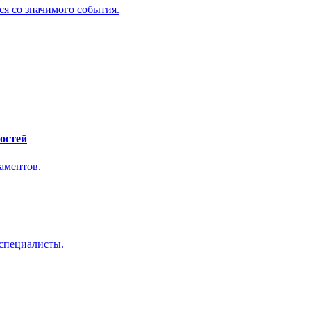
ся со значимого события.
остей
таментов.
-специалисты.