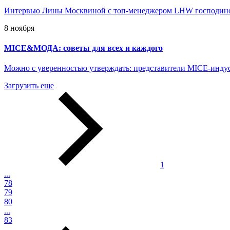
Интервью Лины Москвиной с топ-менеджером LHW господин
8 ноября
MICE&МОДА: советы для всех и каждого
Можно с уверенностью утверждать: представители MICE-индус
Загрузить еще
1
...
78
79
80
...
83