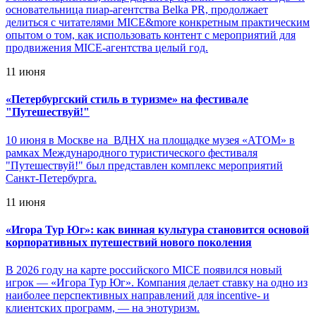
основательница пиар-агентства Belka PR, продолжает
делиться с читателями MICE&more конкретным практическим
опытом о том, как использовать контент с мероприятий для
продвижения MICE-агентства целый год.
11 июня
«
Петербургский стиль в туризме» на фестивале
"Путешествуй!"
10 июня в Москве на ВДНХ на площадке музея «АТОМ» в
рамках Международного туристического фестиваля
"Путешествуй!" был представлен комплекс мероприятий
Санкт-Петербурга.
11 июня
«
Игора Тур Юг»: как винная культура становится основой
корпоративных путешествий нового поколения
В 2026 году на карте российского MICE появился новый
игрок — «Игора Тур Юг». Компания делает ставку на одно из
наиболее перспективных направлений для incentive- и
клиентских программ, — на энотуризм.