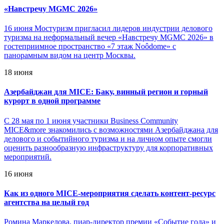
«
Навстречу MGMC 2026»
16 июня Мостуризм пригласил лидеров индустрии делового
туризма на неформальный вечер «Навстречу MGMC 2026» в
гостеприимное пространство «7 этаж Noôdome» с
панорамным видом на центр Москвы.
18 июня
Азербайджан для MICE: Баку, винный регион и горный
курорт в одной программе
С 28 мая по 1 июня участники Business Community
MICE&more знакомились с возможностями Азербайджана для
делового и событийного туризма и на личном опыте смогли
оценить разнообразную инфраструктуру для корпоративных
мероприятий.
16 июня
Как из одного MICE-мероприятия сделать контент-ресурс
агентства на целый год
Ромина Маркелова, пиар-директор премии «Событие года» и