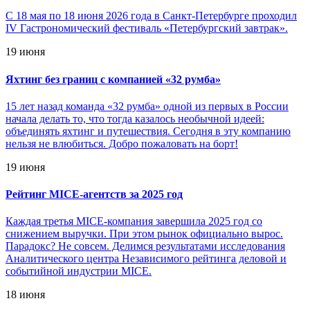
С 18 мая по 18 июня 2026 года в Санкт-Петербурге проходил
IV Гастрономический фестиваль «Петербургский завтрак».
19 июня
Яхтинг без границ с компанией «32 румба»
15 лет назад команда «32 румба» одной из первых в России
начала делать то, что тогда казалось необычной идеей:
объединять яхтинг и путешествия. Сегодня в эту компанию
нельзя не влюбиться. Добро пожаловать на борт!
19 июня
Рейтинг MICE-агентств за 2025 год
Каждая третья MICE-компания завершила 2025 год со
снижением выручки. При этом рынок официально вырос.
Парадокс? Не совсем. Делимся результатами исследования
Аналитического центра Независимого рейтинга деловой и
событийной индустрии MICE.
18 июня