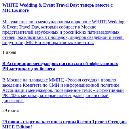
WHITE Wedding & Event Travel Day: теперь вместе с
MICE&more
Мы уже писали о международном воркшопе WHITE Wedding
& Event Travel Day, который собирает в Москве
представителей зарубежных и российских пятизвездочных
отелей, эксклюзивных площадок, лидеров свадебной и event-
индустрии, MICE и корпоративных клиентов.
1 июля
В Ассоциации менеджеров рассказали об эффективных
PR-метриках для бизнеса
В Москве на площадке ММПЦ «Россия сегодня» прошло
заседание Комитета по СМИ и информационной политике
Ассоциации менеджеров, посвященное теме: «Эффективный
PR-2026: метрики, которые поймет даже финансовый
директор».
29 июня
29 июня - старт на кастинг в первый сезон Тревел Стендап.
MICE Edition!