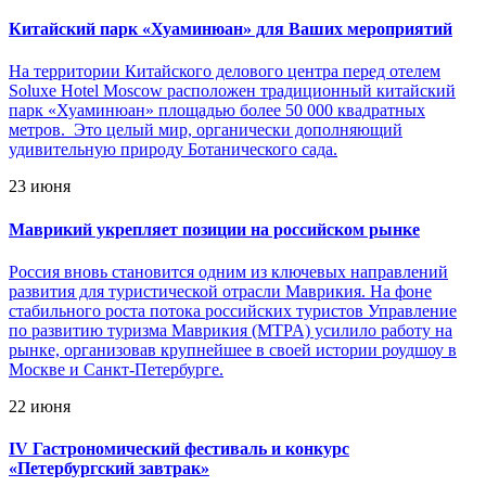
Китайский парк «Хуаминюан» для Ваших мероприятий
На территории Китайского делового центра перед отелем
Soluxe Hotel Moscow расположен традиционный китайский
парк «Хуаминюан» площадью более 50 000 квадратных
метров. Это целый мир, органически дополняющий
удивительную природу Ботанического сада.
23 июня
Маврикий укрепляет позиции на российском рынке
Россия вновь становится одним из ключевых направлений
развития для туристической отрасли Маврикия. На фоне
стабильного роста потока российских туристов Управление
по развитию туризма Маврикия (MTPA) усилило работу на
рынке, организовав крупнейшее в своей истории роудшоу в
Москве и Санкт-Петербурге.
22 июня
IV Гастрономический фестиваль и конкурс
«Петербургский завтрак»