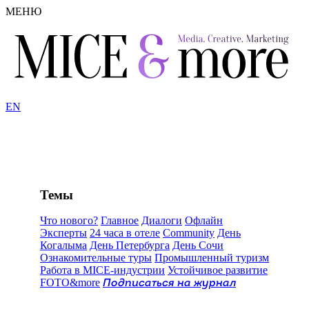
МЕНЮ
EN
Темы
Что нового?
Главное
Диалоги
Офлайн
Эксперты
24 часа в отеле
Community
День
Когалыма
День Петербурга
День Сочи
Ознакомительные туры
Промышленный туризм
Работа в MICE-индустрии
Устойчивое развитие
FOTO&more
Подписаться на журнал