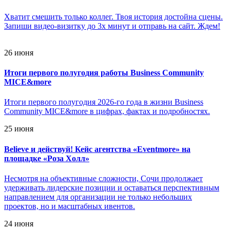
Хватит смешить только коллег. Твоя история достойна сцены.
Запиши видео-визитку до 3х минут и отправь на сайт. Ждем!
26 июня
Итоги первого полугодия работы Business Community
MICE&more
Итоги первого полугодия 2026-го года в жизни Business
Community MICE&more в цифрах, фактах и подробностях.
25 июня
Believe и действуй! Кейс агентства «Eventmore» на
площадке «Роза Холл»
Несмотря на объективные сложности, Сочи продолжает
удерживать лидерские позиции и оставаться перспективным
направлением для организации не только небольших
проектов, но и масштабных ивентов.
24 июня