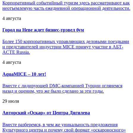
Корпоративный событийный туризм здесь рассматривают как
неотъемлемую часть ежедневной операционной деятельности.
4 августа
Город на Неве ждет бизнес-трэвел бум
Более 150 корпоративных управляющих деловыми поездками
и представителей индустрии MICE примут участие в АБТ-
ACTE Russia.
4 августа
AquaMICE – 10 лет!
Вместе с лидирующей DMC-компанией Турции оглянемся
назад и оценим, что же было сделано за эти годы.
29 июля
Авторский «Оскар» от Центра Дягилева
Вместе разберемся, в чем же уникальность предложения
Культурного центра и почему свой формат «оскароносного»