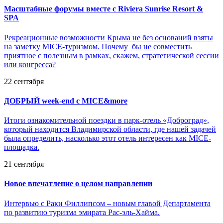
Масштабные форумы вместе с Riviera Sunrise Resort &
SPA
Рекреационные возможности Крыма не без оснований взяты
на заметку MICE-туризмом. Почему бы не совместить
приятное с полезным в рамках, скажем, стратегической сессии
или конгресса?
22 сентября
ДОБРЫЙ week-end с MICE&more
Итоги ознакомительной поездки в парк-отель «Доброград»,
который находится Владимирской области, где нашей задачей
была определить, насколько этот отель интересен как MICE-
площадка.
21 сентября
Новое впечатление о целом направлении
Интервью с Раки Филлипсом – новым главой Департамента
по развитию туризма эмирата Рас-эль-Хайма.