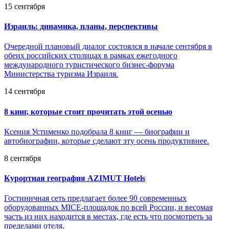
15 сентября
Израиль: динамика, планы, перспективы
Очередной плановый диалог состоялся в начале сентября в
обеих российских столицах в рамках ежегодного
международного туристического бизнес-форума
Министерства туризма Израиля.
14 сентября
8 книг, которые стоит прочитать этой осенью
Ксения Устименко подобрала 8 книг — биографии и
автобиографии, которые сделают эту осень продуктивнее.
8 сентября
Курортная география AZIMUT Hotels
Гостиничная сеть предлагает более 90 современных
оборудованных MICE-площадок по всей России, и весомая
часть из них находится в местах, где есть что посмотреть за
пределами отеля.