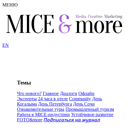
МЕНЮ
EN
Темы
Что нового?
Главное
Диалоги
Офлайн
Эксперты
24 часа в отеле
Community
День
Когалыма
День Петербурга
День Сочи
Ознакомительные туры
Промышленный туризм
Работа в MICE-индустрии
Устойчивое развитие
FOTO&more
Подписаться на журнал