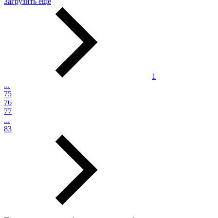
Загрузить еще
1
...
75
76
77
...
83