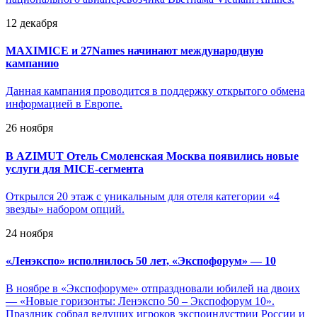
12 декабря
MAXIMICE и 27Names начинают международную
кампанию
Данная кампания проводится в поддержку открытого обмена
информацией в Европе.
26 ноября
В AZIMUT Отель Смоленская Москва появились новые
услуги для MICE-сегмента
Открылся 20 этаж с уникальным для отеля категории «4
звезды» набором опций.
24 ноября
«
Ленэкспо» исполнилось 50 лет, «Экспофорум» — 10
В ноябре в «Экспофоруме» отпраздновали юбилей на двоих
— «Новые горизонты: Ленэкспо 50 – Экспофорум 10».
Праздник собрал ведущих игроков экспоиндустрии России и