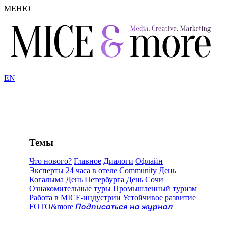
МЕНЮ
EN
Темы
Что нового?
Главное
Диалоги
Офлайн
Эксперты
24 часа в отеле
Community
День
Когалыма
День Петербурга
День Сочи
Ознакомительные туры
Промышленный туризм
Работа в MICE-индустрии
Устойчивое развитие
FOTO&more
Подписаться на журнал