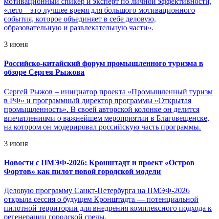
мотивационный спикер и эксперт по личной эффективности,
«лето – это лучшее время для большого мотивационного
события, которое объединяет в себе деловую,
образовательную и развлекательную части».
3 июня
Российско-китайский форум промышленного туризма в
обзоре Сергея Рыжова
Сергей Рыжов – инициатор проекта «Промышленный туризм
в РФ» и программный директор программы «Открытая
промышленность». В своей авторской колонке он делится
впечатлениями о важнейшем мероприятии в Благовещенске,
на котором он модерировал российскую часть программы.
3 июня
Новости с ПМЭФ-2026: Кронштадт и проект «Остров
Фортов» как пилот новой городской модели
Деловую программу Санкт-Петербурга на ПМЭФ-2026
открыла сессия о будущем Кронштадта — потенциальной
пилотной территории для внедрения комплексного подхода к
регенерации городской среды.