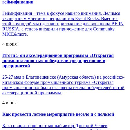
геймификации
Геймификация – тема в фокусе нашего внимания. Делимся
экспертным мнением специалистов Event Rocks. Вместе с
этой командой мы сделали приложение для воркшопа BE IN
RUSSIA, а теперь внедрили приложение для Community
MICE&more.
4 июня
Итоги 5-ой акселерационной программы «Открытая
промышленность»: победители среди регионов и
предприятий
25-27 мая в Благовещенске (Амурская область) на российско-
китайском форуме промышленного туризма «Открытая
промышленность» были оглашены имена победителей пятой
акселерационной программы.
4 июня
Как провести летнее мероприятие весело и с пользой
Как говорит наш постоянный автор Дмитрий Чешев,