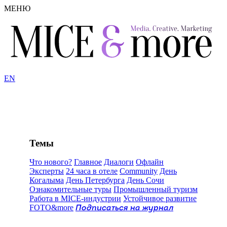
МЕНЮ
EN
Темы
Что нового?
Главное
Диалоги
Офлайн
Эксперты
24 часа в отеле
Community
День
Когалыма
День Петербурга
День Сочи
Ознакомительные туры
Промышленный туризм
Работа в MICE-индустрии
Устойчивое развитие
FOTO&more
Подписаться на журнал