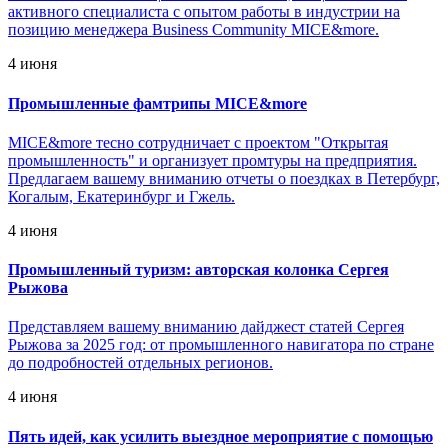
активного специалиста с опытом работы в индустрии на
позицию менеджера Business Community MICE&more.
4 июня
Промышленные фамтрипы MICE&more
MICE&more тесно сотрудничает с проектом "Открытая
промышленность" и организует промтуры на предприятия.
Предлагаем вашему вниманию отчеты о поездках в Петербург,
Когалым, Екатеринбург и Гжель.
4 июня
Промышленный туризм: авторская колонка Сергея
Рыжова
Представляем вашему вниманию дайджест статей Сергея
Рыжова за 2025 год: от промышленного навигатора по стране
до подробностей отдельных регионов.
4 июня
Пять идей, как усилить выездное мероприятие с помощью