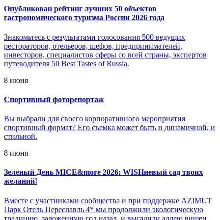
Опубликован рейтинг лучших 50 объектов
гастрономического туризма России 2026 года
Знакомьтесь с результатами голосования 500 ведущих
рестораторов, отельеров, шефов, предпринимателей,
инвесторов, специалистов сферы со всей страны, экспертов
путеводителя 50 Best Tastes of Russia.
8 июня
Спортивный фоторепортаж
Вы выбрали для своего корпоративного мероприятия
спортивный формат? Его съемка может быть и динамичной, и
стильной.
8 июня
Зеленый День MICE&more 2026: WISHневый сад твоих
желаний!
Вместе с участниками сообщества и при поддержке AZIMUT
Парк Отель Переславль 4* мы продолжили экологическую
традицию, заложенную год назад, и высадили аллею вишен.