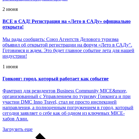
2 июня
ВСЕ в САД! Регистрация на «Лето в САДу» официально
открыта!
Мы рады сообщить: Союз Агентств Делового туризма
объявил об открытой регистрации на форум «Лето в САДу".
Готовимся и ждем. Это будет главное событие лета для нашей
индустрии!
1 июня
Гонконг: город, который работает как событие
Фамтрип для резидентов Business Community MICE&more,
организованный с Управлением по туризму Гонконга и при
участии DMC Inno Travel, стал не просто инспекцией
направления, а полноценным погружением в город, который
сегодня заявляет о себе как об одном из ключевых MICE-
хабов Азии.
Загрузить еще