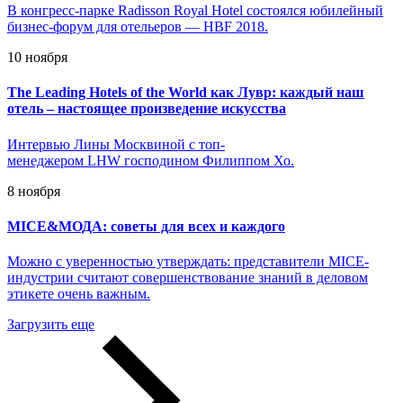
В конгресс-парке Radisson Royal Hotel состоялся юбилейный
бизнес-форум для отельеров — HBF 2018.
10 ноября
The Leading Hotels of the World как Лувр: каждый наш
отель – настоящее произведение искусства
Интервью Лины Москвиной с топ-
менеджером LHW господином Филиппом Хо.
8 ноября
MICE&МОДА: советы для всех и каждого
Можно с уверенностью утверждать: представители MICE-
индустрии считают совершенствование знаний в деловом
этикете очень важным.
Загрузить еще