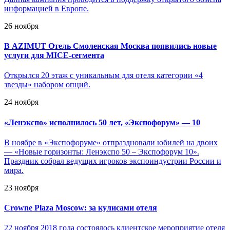
информацией в Европе.
26 ноября
В AZIMUT Отель Смоленская Москва появились новые
услуги для MICE-сегмента
Открылся 20 этаж с уникальным для отеля категории «4
звезды» набором опций.
24 ноября
«
Ленэкспо» исполнилось 50 лет, «Экспофорум» — 10
В ноябре в «Экспофоруме» отпраздновали юбилей на двоих
— «Новые горизонты: Ленэкспо 50 – Экспофорум 10».
Праздник собрал ведущих игроков экспоиндустрии России и
мира.
23 ноября
Crowne Plaza Moscow: за кулисами отеля
22 ноября 2018 года состоялось клиентское мероприятие отеля