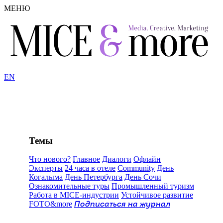
МЕНЮ
EN
Темы
Что нового?
Главное
Диалоги
Офлайн
Эксперты
24 часа в отеле
Community
День
Когалыма
День Петербурга
День Сочи
Ознакомительные туры
Промышленный туризм
Работа в MICE-индустрии
Устойчивое развитие
FOTO&more
Подписаться на журнал