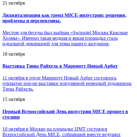
21 октября
Диджитализация как тренд MICE-индустрии: решения,
проблемы и перспективы.
Местом для беседы был выбран «Swissotel Москва Красные
Холмы». Именно такая модная и яркая площадка стала
идеальной декорацией для темы нашего заседания.
18 октября
Выставка Тины Райхель в Марриотт Новый Арбат
11 октября в отеле Марриотт Новый Арбат состоялось
открытие pop-up выставки популярной немецкой художницы
Тины Райхель.
15 октября
Первый Всероссийский День индустрии MICE прошел в
столице
10 октября в Москве на площадке ЦМТ состоялся
Всероссийский День MICE, собравший вместе ведущих