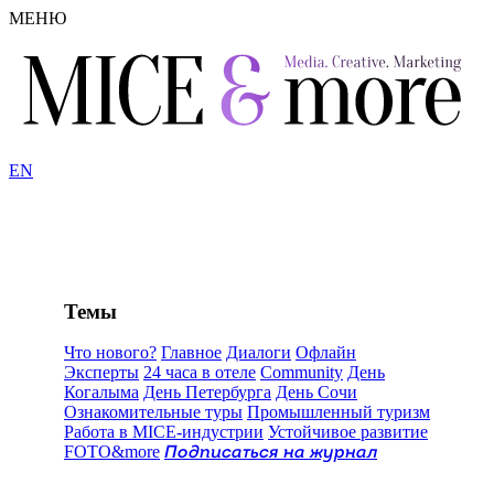
МЕНЮ
EN
Темы
Что нового?
Главное
Диалоги
Офлайн
Эксперты
24 часа в отеле
Community
День
Когалыма
День Петербурга
День Сочи
Ознакомительные туры
Промышленный туризм
Работа в MICE-индустрии
Устойчивое развитие
FOTO&more
Подписаться на журнал