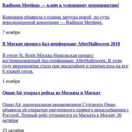
Radisson Meetings — ключ к успешному мероприятию!
Компания объявила о планах запуска новой, по сути,
революционной концепции — Radisson Meetings.
7 ноября
В Москве прошел бал-перформанс AfterHalloween 2018
В отеле St. Regis Москва Никольская прошел
костюмированный бал-перформанс AfterHalloween. В этом
году мероприятие стало еще масштабнее и перенеслось на все
8 этажей отеля.
1 ноября
Oman Air открыл рейсы из Москвы в Маскат
Oman Air, национальная авиакомпания Султаната Оман,
объявила об открытии ежедневного прямого авиасообщения с
Россией. Первый рейс отправился из Маската в Москву 30
октября
25 октября