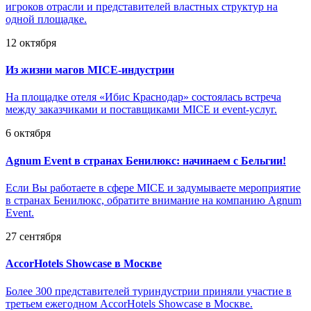
игроков отрасли и представителей властных структур на
одной площадке.
12 октября
Из жизни магов MICE-индустрии
На площадке отеля «Ибис Краснодар» состоялась встреча
между заказчиками и поставщиками MICE и event-услуг.
6 октября
Agnum Event в странах Бенилюкс: начинаем с Бельгии!
Если Вы работаете в сфере MICE и задумываете мероприятие
в странах Бенилюкс, обратите внимание на компанию Agnum
Event.
27 сентября
AccorHotels Showcase в Москве
Более 300 представителей туриндустрии приняли участие в
третьем ежегодном AccorHotels Showcase в Москве.