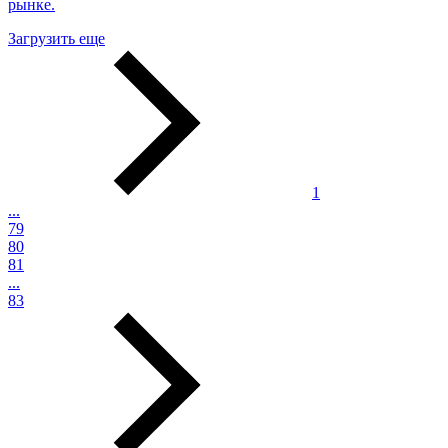
рынке.
Загрузить еще
1
...
79
80
81
...
83