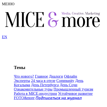
МЕНЮ
EN
Темы
Что нового?
Главное
Диалоги
Офлайн
Эксперты
24 часа в отеле
Community
День
Когалыма
День Петербурга
День Сочи
Ознакомительные туры
Промышленный туризм
Работа в MICE-индустрии
Устойчивое развитие
FOTO&more
Подписаться на журнал