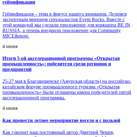
геймификации
Геймификация – тема в фокусе нашего внимания. Делимся
экспертным мнением специалистов Event Rocks. Вместе с
этой командой мы сделали приложение для воркшопа BE IN
RUSSIA, а теперь внедрили приложение для Community
MICE&more.
4 июня
Итоги 5-ой акселерационной программы «Открытая
промышленность»: победители среди регионов и
предприятий
25-27 мая в Благовещенске (Амурская область) на российско-
китайском форуме промышленного туризма «Открытая
промышленность» были оглашены имена победителей пятой
акселерационной программы.
4 июня
Как провести летнее мероприятие весело и с пользой
Как говорит наш постоянный автор Дмитрий Чешев,