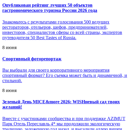
Опубликован рейтинг лучших 50 объектов
гастрономического туризма России 2026 года
Знакомьтесь с результатами голосования 500 ведущих
рестораторов, отельеров, шефов, предпринимателей,
инвесторов, специалистов сферы со всей страны, экспертов
путеводителя 50 Best Tastes of Russia.
8 июня
Спортивный фоторепортаж
Вы выбрали для своего корпоративного мероприятия
спортивный формат? Его съемка может быть и динамичной, и
стильной.
8 июня
Зеленый День MICE&more 2026: WISHневый сад твоих
желаний!
Вместе с участниками сообщества и при поддержке AZIMUT
Парк Отель Переславль 4* мы продолжили экологическую
традицию, заложенную год назад, и высадили аллею вишен.