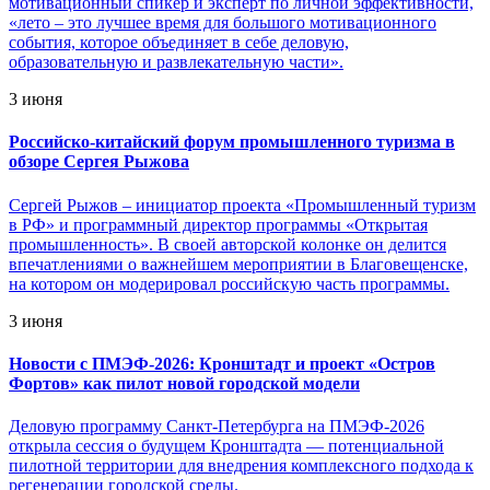
мотивационный спикер и эксперт по личной эффективности,
«лето – это лучшее время для большого мотивационного
события, которое объединяет в себе деловую,
образовательную и развлекательную части».
3 июня
Российско-китайский форум промышленного туризма в
обзоре Сергея Рыжова
Сергей Рыжов – инициатор проекта «Промышленный туризм
в РФ» и программный директор программы «Открытая
промышленность». В своей авторской колонке он делится
впечатлениями о важнейшем мероприятии в Благовещенске,
на котором он модерировал российскую часть программы.
3 июня
Новости с ПМЭФ-2026: Кронштадт и проект «Остров
Фортов» как пилот новой городской модели
Деловую программу Санкт-Петербурга на ПМЭФ-2026
открыла сессия о будущем Кронштадта — потенциальной
пилотной территории для внедрения комплексного подхода к
регенерации городской среды.