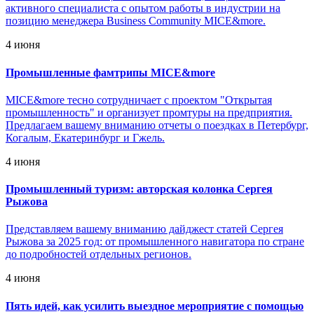
активного специалиста с опытом работы в индустрии на
позицию менеджера Business Community MICE&more.
4 июня
Промышленные фамтрипы MICE&more
MICE&more тесно сотрудничает с проектом "Открытая
промышленность" и организует промтуры на предприятия.
Предлагаем вашему вниманию отчеты о поездках в Петербург,
Когалым, Екатеринбург и Гжель.
4 июня
Промышленный туризм: авторская колонка Сергея
Рыжова
Представляем вашему вниманию дайджест статей Сергея
Рыжова за 2025 год: от промышленного навигатора по стране
до подробностей отдельных регионов.
4 июня
Пять идей, как усилить выездное мероприятие с помощью