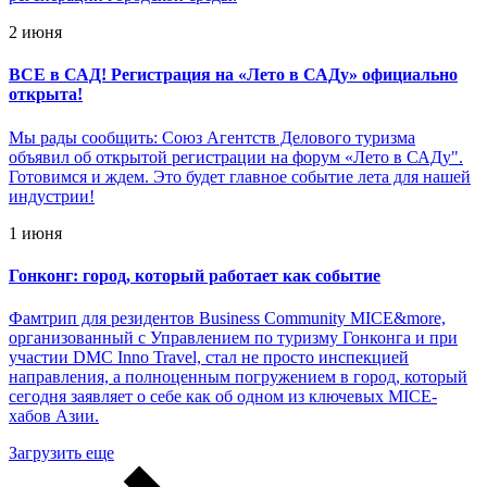
2 июня
ВСЕ в САД! Регистрация на «Лето в САДу» официально
открыта!
Мы рады сообщить: Союз Агентств Делового туризма
объявил об открытой регистрации на форум «Лето в САДу".
Готовимся и ждем. Это будет главное событие лета для нашей
индустрии!
1 июня
Гонконг: город, который работает как событие
Фамтрип для резидентов Business Community MICE&more,
организованный с Управлением по туризму Гонконга и при
участии DMC Inno Travel, стал не просто инспекцией
направления, а полноценным погружением в город, который
сегодня заявляет о себе как об одном из ключевых MICE-
хабов Азии.
Загрузить еще