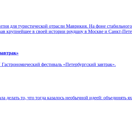
ития для туристической отрасли Маврикия. На фоне стабильного
ав крупнейшее в своей истории роудшоу в Москве и Санкт-Пете
завтрак»
V Гастрономический фестиваль «Петербургский завтрак».
ала делать то, что тогда казалось необычной идеей: объединять 