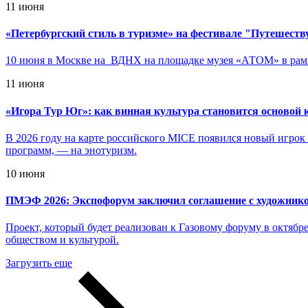
11 июня
«
Петербургский стиль в туризме» на фестивале "Путешеств
10 июня в Москве на ВДНХ на площадке музея «АТОМ» в рамк
11 июня
«
Игора Тур Юг»: как винная культура становится основой
В 2026 году на карте российского MICE появился новый игрок 
программ, — на энотуризм.
10 июня
ПМЭФ 2026: Экспофорум заключил соглашение с художни
Проект, который будет реализован к Газовому форуму в октябре
обществом и культурой.
Загрузить еще