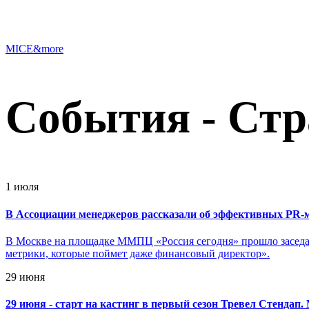
MICE&more
События - Стр
1 июля
В Ассоциации менеджеров рассказали об эффективных PR-м
В Москве на площадке ММПЦ «Россия сегодня» прошло засед
метрики, которые поймет даже финансовый директор».
29 июня
29 июня - старт на кастинг в первый сезон Тревел Стендап.