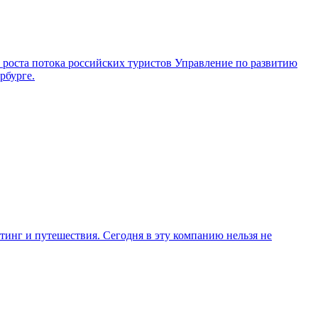
 роста потока российских туристов Управление по развитию
рбурге.
яхтинг и путешествия. Сегодня в эту компанию нельзя не