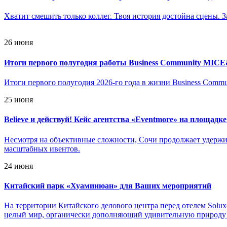
Хватит смешить только коллег. Твоя история достойна сцены. 
26 июня
Итоги первого полугодия работы Business Community MIC
Итоги первого полугодия 2026-го года в жизни Business Comm
25 июня
Believe и действуй! Кейс агентства «Eventmore» на площадк
Несмотря на объективные сложности, Сочи продолжает удержив
масштабных ивентов.
24 июня
Китайский парк «Хуаминюан» для Ваших мероприятий
На территории Китайского делового центра перед отелем Sol
целый мир, органически дополняющий удивительную природу 