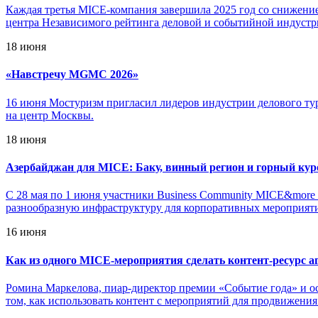
Каждая третья MICE-компания завершила 2025 год со снижени
центра Независимого рейтинга деловой и событийной индуст
18 июня
«
Навстречу MGMC 2026»
16 июня Мостуризм пригласил лидеров индустрии делового т
на центр Москвы.
18 июня
Азербайджан для MICE: Баку, винный регион и горный кур
С 28 мая по 1 июня участники Business Community MICE&more
разнообразную инфраструктуру для корпоративных мероприят
16 июня
Как из одного MICE-мероприятия сделать контент-ресурс аг
Ромина Маркелова, пиар-директор премии «Событие года» и о
том, как использовать контент с мероприятий для продвижения