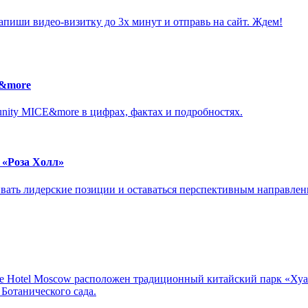
Запиши видео-визитку до 3х минут и отправь на сайт. Ждем!
E&more
unity MICE&more в цифрах, фактах и подробностях.
е «Роза Холл»
ать лидерские позиции и оставаться перспективным направлени
uxe Hotel Moscow расположен традиционный китайский парк «Ху
Ботанического сада.