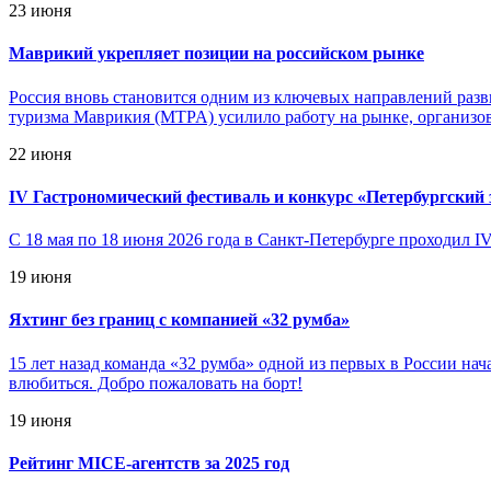
23 июня
Маврикий укрепляет позиции на российском рынке
Россия вновь становится одним из ключевых направлений разв
туризма Маврикия (MTPA) усилило работу на рынке, организов
22 июня
IV Гастрономический фестиваль и конкурс «Петербургский 
С 18 мая по 18 июня 2026 года в Санкт-Петербурге проходил I
19 июня
Яхтинг без границ с компанией «32 румба»
15 лет назад команда «32 румба» одной из первых в России нач
влюбиться. Добро пожаловать на борт!
19 июня
Рейтинг MICE-агентств за 2025 год