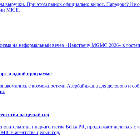
ем выручки. При этом рынок официально вырос. Парадокс? Не с
рии MICE.
уризма на неформальный вечер «Навстречу MGMC 2026» в госте
орт в одной программе
 знакомились с возможностями Азербайджана для делового и со
ий.
ентства на целый год
сновательница пиар-агентства Belka PR, продолжает делиться 
 MICE-агентства целый год.