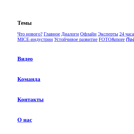
Темы
Что нового?
Главное
Диалоги
Офлайн
Эксперты
24 часа
MICE-индустрии
Устойчивое развитие
FOTO&more
По
Видео
Команда
Контакты
О нас