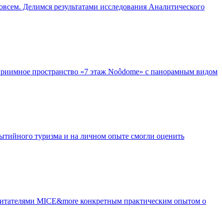
овсем. Делимся результатами исследования Аналитического
приимное пространство «7 этаж Noôdome» с панорамным видом
бытийного туризма и на личном опыте смогли оценить
с читателями MICE&more конкретным практическим опытом о