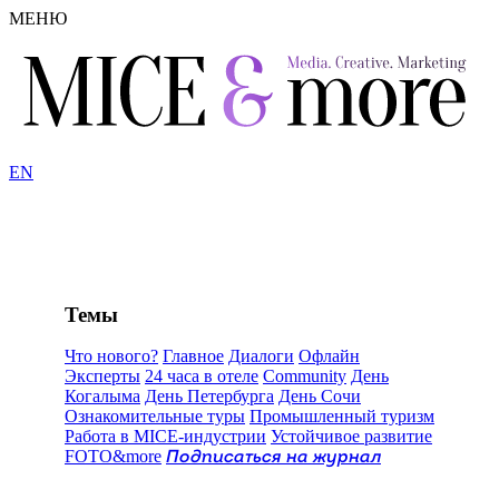
МЕНЮ
EN
Темы
Что нового?
Главное
Диалоги
Офлайн
Эксперты
24 часа в отеле
Community
День
Когалыма
День Петербурга
День Сочи
Ознакомительные туры
Промышленный туризм
Работа в MICE-индустрии
Устойчивое развитие
FOTO&more
Подписаться на журнал