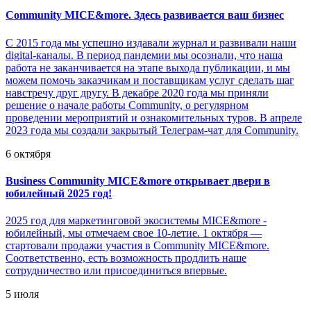
Community MICE&more. Здесь развивается ваш бизнес
С 2015 года мы успешно издавали журнал и развивали наши
digital-каналы. В период пандемии мы осознали, что наша
работа не заканчивается на этапе выхода публикации, и мы
можем помочь заказчикам и поставщикам услуг сделать шаг
навстречу друг другу. В декабре 2020 года мы приняли
решение о начале работы Community, о регулярном
проведении мероприятий и ознакомительных туров. В апреле
2023 года мы создали закрытый Телеграм-чат для Community.
6 октября
Business Community MICE&more открывает двери в
юбилейный 2025 год!
2025 год для маркетинговой экосистемы MICE&more -
юбилейный, мы отмечаем свое 10-летие. 1 октября —
стартовали продажи участия в Community MICE&more.
Соответственно, есть возможность продлить наше
сотрудничество или присоединиться впервые.
5 июля