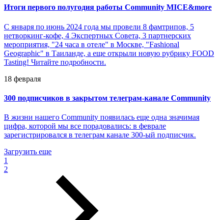
Итоги первого полугодия работы Community MICE&more
С января по июнь 2024 года мы провели 8 фамтрипов, 5
нетворкинг-кофе, 4 Экспертных Совета, 3 партнерских
мероприятия, "24 часа в отеле" в Москве, "Fashional
Geographic" в Таиланде, а еще открыли новую рубрику FOOD
Tasting! Читайте подробности.
18 февраля
300 подписчиков в закрытом телеграм-канале Community
В жизни нашего Community появилась еще одна значимая
цифра, которой мы все порадовались: в феврале
зарегистрировался в телеграм канале 300-ый подписчик.
Загрузить еще
1
2